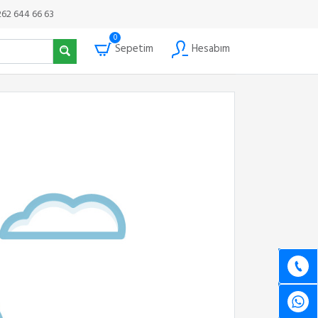
262 644 66 63
0
Sepetim
Hesabım