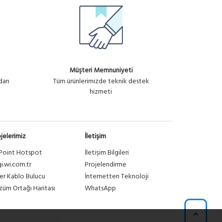
Müşteri Memnuniyeti
ndan
Tüm ürünlerimizde teknik destek
hizmeti
jelerimiz
İletişim
Point Hotspot
İletişim Bilgileri
gi.wi.com.tr
Projelendirme
er Kablo Bulucu
İnternetten Teknoloji
üm Ortağı Haritası
WhatsApp