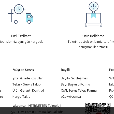
Hızlı Teslimat
Ürün Belirleme
iparişleriniz aynı gün kargoda
Teknik destek ekibimiz tarafı
danışmanlık hizmeti
Müşteri Servisi
Bayilik
Pro
İptal & İade Koşulları
Bayilik Sözleşmesi
Wi
a
Teknik Servis Takip
Bayi Başvuru Formu
bil
a
Ürün Garanti Kontrol
XML Servis Talep Formu
Fib
su
Kargo Takip
b2b.wi.com.tr
Çöz
wi.com.tr -INTERNETTEN Teknoloji
@2019 wi.com.tr Tüm Hakları Saklıdır.