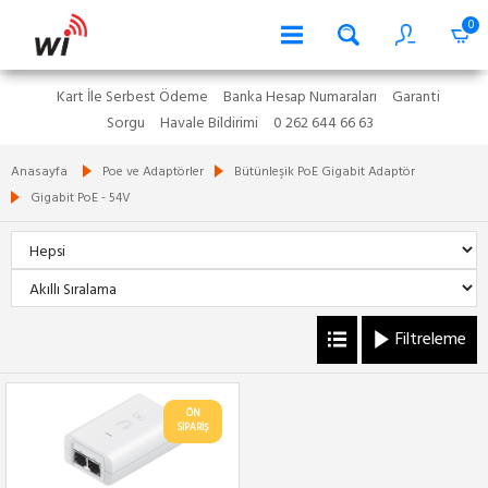
0
Kart İle Serbest Ödeme
Banka Hesap Numaraları
Garanti
Sorgu
Havale Bildirimi
0 262 644 66 63
Anasayfa
Poe ve Adaptörler
Bütünleşik PoE Gigabit Adaptör
Gigabit PoE - 54V
Filtreleme
ÖN
SİPARİŞ