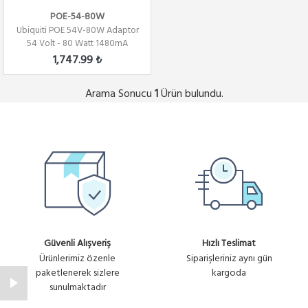
POE-54-80W
Ubiquiti POE 54V-80W Adaptor
54 Volt - 80 Watt 1480mA
10/100/1000...
1,747.99 ₺
Arama Sonucu
Ürün bulundu.
1
Güvenli Alışveriş
Hızlı Teslimat
Ürünlerimiz özenle
Siparişleriniz aynı gün
paketlenerek sizlere
kargoda
sunulmaktadır