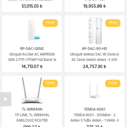
2xSFP Yönet...
51,015.03 ₺
19,955.88 ₺
YOLDA
YOLDA
RP-5AC-GEN2
AP-5AC-90-HD
Ubiquiti Rocket AC AIRPRISM
Ubiquiti AirMax 5AC 90 Derece
GEN 2 PTP / PTMP Full Band 1x
AC Serisi Sektör Anten -3 X30
Gbit Eth
DERECE
14,713.07 ₺
24,757.30 ₺
YOLDA
YOLDA
TL-WR840N
TENDA-N301
TP-LINK, TL-WR840N,
TENDA N301 - 300Mbit - 2
KABLOSUZ ROUTER
Anten X 5dbi Anten - 1 WAN -3
LAN