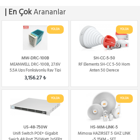
| En Çok
Arananlar
YOLDA
YOLDA
MW-DRC-100B
SH-CC-5-50
MEANWELL DRC-100B, 27.6V
RF Elements SH-CC 5-50 Horn
5.5A Ups Fonksiyonlu Ray Tipi
Anten 50 Derece
3,156.27 ₺
YOLDA
YOLDA
US-48-750W
HS-MM-LINK-5
Unifi Switch POE+ Gigabit
Mimosa HAZIRSET 5 GHZ LINK
Swich 48 Port 750Watt 2xSFP+
-5 15KM - SET