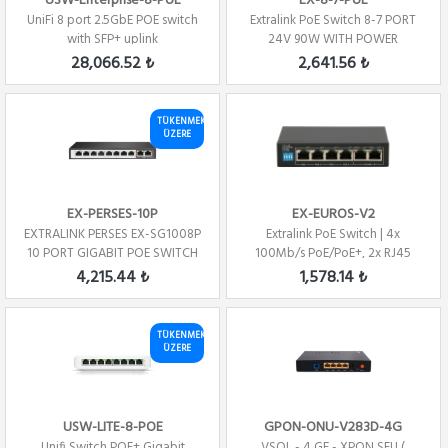
USW-Enterprise-8-PoE
EX-8-7-PoE
UniFi 8 port 2.5GbE POE switch
Extralink PoE Switch 8-7 PORT
with SFP+ uplink
24V 90W WITH POWER
ADAPTER 24V 2.5A
28,066.52 ₺
2,641.56 ₺
TÜKENMEK
ÜZERE
EX-PERSES-10P
EX-EUROS-V2
EXTRALINK PERSES EX-SG1008P
Extralink PoE Switch | 4x
10 PORT GIGABIT POE SWITCH
100Mb/s PoE/PoE+, 2x RJ45
(8X PORT PO...
Uplink 100Mb/s...
4,215.44 ₺
1,578.14 ₺
TÜKENMEK
ÜZERE
USW-LITE-8-POE
GPON-ONU-V283D-4G
Unifi Switch POE+ Gigabit
VSOL - 4 GE - XPON SFU (