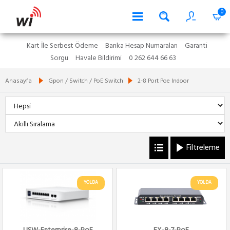
0
Kart İle Serbest Ödeme
Banka Hesap Numaraları
Garanti
Sorgu
Havale Bildirimi
0 262 644 66 63
Anasayfa
Gpon / Switch / PoE Switch
2-8 Port Poe Indoor
Filtreleme
YOLDA
YOLDA