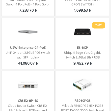
Swich 4 Port PoE - 4 Port Gbit -
GPON SWITCH )
8 Port
7,283.70 ₺
1,699.53 ₺
YOLDA
USW-Enterprise-24-PoE
ES-8XP
UniFi 24 port 2.5GbE POE switch
Ubiquiti Edge Yön. Gigabit
with SFP+ uplink
Switch 8x1Gbit Eth + USB
150Watt
41,080.07 ₺
9,452.79 ₺
CRS112-8P-4S
RB960PGS
Cloud Router Switch CRS112-
Mikrotik RB960PGS HEX POE 5
8P-4S-IN with POE-out and
PORT 10/100/1000 Switch and