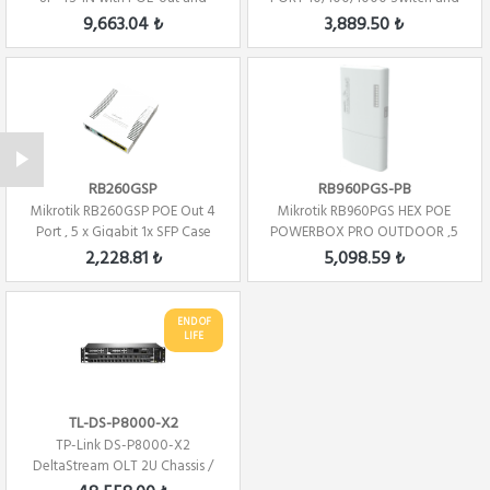
with RouterOS L5
Router POE...
9,663.04 ₺
3,889.50 ₺
RB260GSP
RB960PGS-PB
Mikrotik RB260GSP POE Out 4
Mikrotik RB960PGS HEX POE
Port , 5 x Gigabit 1x SFP Case
POWERBOX PRO OUTDOOR ,5
SwOS ...
PORT 10/100/100...
2,228.81 ₺
5,098.59 ₺
END OF
LIFE
TL-DS-P8000-X2
TP-Link DS-P8000-X2
DeltaStream OLT 2U Chassis /
GPON Optical Lin...