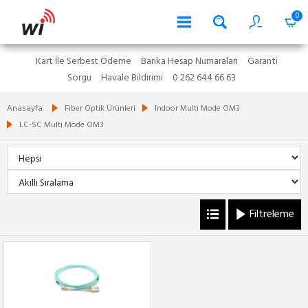
0
Kart İle Serbest Ödeme
Banka Hesap Numaraları
Garanti
Sorgu
Havale Bildirimi
0 262 644 66 63
Anasayfa
Fiber Optik Ürünleri
Indoor Multi Mode OM3
LC-SC Multi Mode OM3
Filtreleme