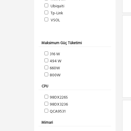
Ubiquiti
Tp-Link
VSOL
Maksimum Güç Tüketimi
316 W
494 W
660W
800W
CPU
98DX226S
98DX3236
QCA9531
Mimari