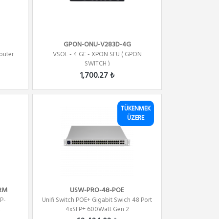
GPON-ONU-V283D-4G
outer
VSOL - 4 GE - XPON SFU ( GPON
SWITCH )
1,700.27 ₺
TÜKENMEK
ÜZERE
sRM
USW-PRO-48-POE
P-
Unifi Switch POE+ Gigabit Swich 48 Port
,
4xSFP+ 600Watt Gen 2