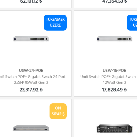
62,181.12 ₺
47,364.53 ₺
TÜKENMEK
TÜK
ÜZERE
Ü
USW-24-POE
USW-16-POE
nifi Switch POE+ Gigabit Swich 24 Port
Unifi Switch POE+ Gigabit Swich 
2xSFP 95Watt Gen 2
42Watt Gen 2
23,317.92 ₺
17,828.49 ₺
ÖN
SİPARİŞ