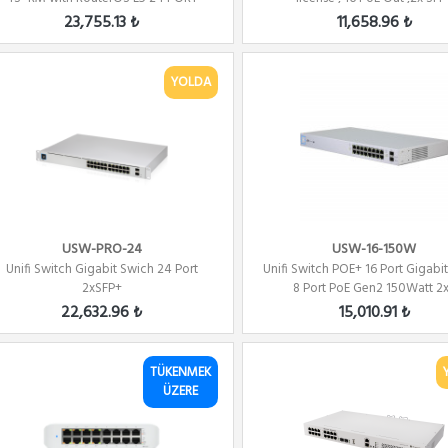
480W...
23,755.13 ₺
11,658.96 ₺
YOLDA
USW-PRO-24
USW-16-150W
Unifi Switch Gigabit Swich 24 Port
Unifi Switch POE+ 16 Port Gigabi
2xSFP+
8 Port PoE Gen2 150Watt 2x.
22,632.96 ₺
15,010.91 ₺
TÜKENMEK
ÜZERE