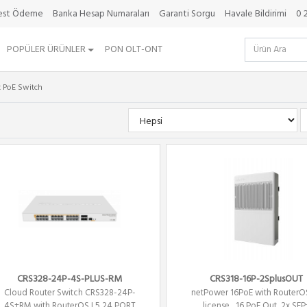
best Ödeme
Banka Hesap Numaraları
Garanti Sorgu
Havale Bildirimi
0 
POPÜLER ÜRÜNLER
PON OLT-ONT
t PoE Switch
CRS328-24P-4S-PLUS-RM
CRS318-16P-2SplusOUT
Cloud Router Switch CRS328-24P-
netPower 16PoE with RouterO
4S+RM with RouterOS L5 24 PORT
license , 16 PoE Out ,2x SFP