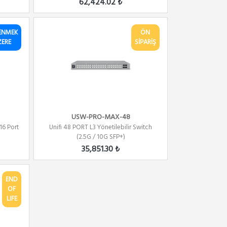
62,424.02 ₺
ENMEK
ÖN
ZERE
SİPARİŞ
USW-PRO-MAX-48
16 Port
Unifi 48 PORT L3 Yönetilebilir Switch
(2.5G / 10G SFP+)
35,851.30 ₺
END
OF
LIFE