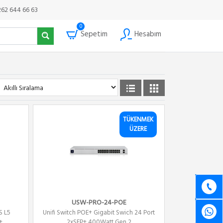
262 644 66 63
0
Sepetim
Hesabım
TÜKENMEK
ÜZERE
USW-PRO-24-POE
S L5
Unifi Switch POE+ Gigabit Swich 24 Port
+
2xSFP+ 400Watt Gen 2