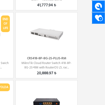
41,777.94 ₺
END
0
OF
LIFE
CRS418-8P-8G-2S-PLUS-RM
t Swich
MikroTik Cloud Router Switch 418-8P-
..
8G-2S+RM with RouterOS L5, rac...
20,888.97 ₺
YOLDA