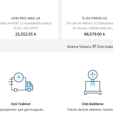
USW-PRO-MAX-24
TL-DS-P8000-X2
Unifi 24 PORT L3 Yönetilebilir Switch
TP-Link DS-P8000-X2 DeltaStre
(2.5G / 10G SFP+)
2U Chassis / GPON Optical Lin
25,552.55 ₺
48,579.00 ₺
Arama Sonucu
Ürün bulu
17
Hızlı Teslimat
Ürün Belirleme
iparişleriniz aynı gün kargoda
Teknik destek ekibimiz tarafı