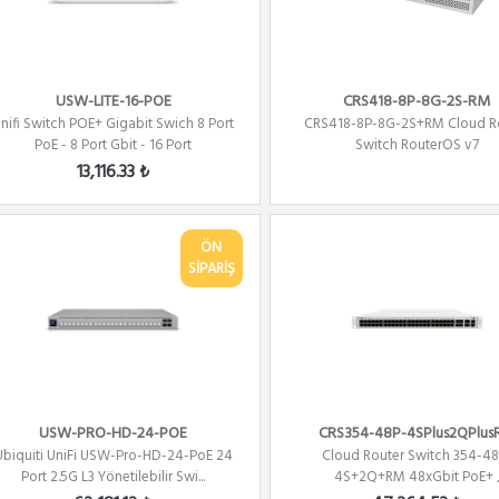
USW-LITE-16-POE
CRS418-8P-8G-2S-RM
nifi Switch POE+ Gigabit Swich 8 Port
CRS418-8P-8G-2S+RM Cloud R
PoE - 8 Port Gbit - 16 Port
Switch RouterOS v7
13,116.33 ₺
ÖN
SİPARİŞ
USW-PRO-HD-24-POE
CRS354-48P-4SPlus2QPlu
Ubiquiti UniFi USW-Pro-HD-24-PoE 24
Cloud Router Switch 354-48
Port 2.5G L3 Yönetilebilir Swi...
4S+2Q+RM 48xGbit PoE+ 
4xSFP+,2Qsfp+ ...