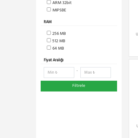
ARM 32bit
MIPSBE
RAM
256 MB
U
512 MB
64 MB
Fiyat Aralığı
-
Filtrele