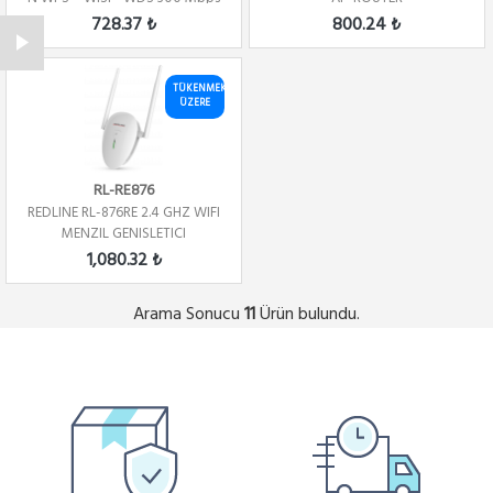
Repeater+Ac...
728.37 ₺
800.24 ₺
TÜKENMEK
ÜZERE
RL-RE876
REDLINE RL-876RE 2.4 GHZ WIFI
MENZIL GENISLETICI
1,080.32 ₺
Arama Sonucu
Ürün bulundu.
11