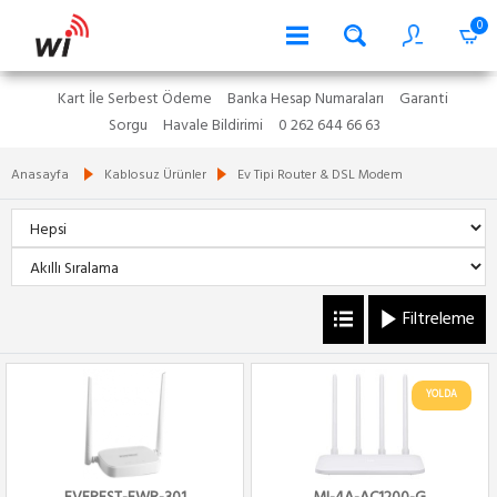
0
Kart İle Serbest Ödeme
Banka Hesap Numaraları
Garanti
Sorgu
Havale Bildirimi
0 262 644 66 63
Anasayfa
Kablosuz Ürünler
Ev Tipi Router & DSL Modem
Filtreleme
YOLDA