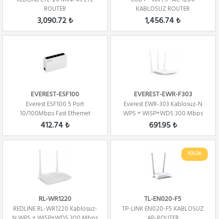
ROUTER
KABLOSUZ ROUTER
3,090.72 ₺
1,456.74 ₺
EVEREST-ESF100
EVEREST-EWR-F303
Everest ESF100 5 Port
Everest EWR-303 Kablosuz-N
10/100Mbps Fast Ethernet
WPS + WISP+WDS 300 Mbps
Masaüstü Switch Hub
Repeater+Access...
412.74 ₺
691.95 ₺
YOLDA
RL-WR1220
TL-EN020-F5
REDLINE RL-WR1220 Kablosuz-
TP-LINK EN020-F5 KABLOSUZ
N WPS + WISP+WDS 300 Mbps
AP-ROUTER