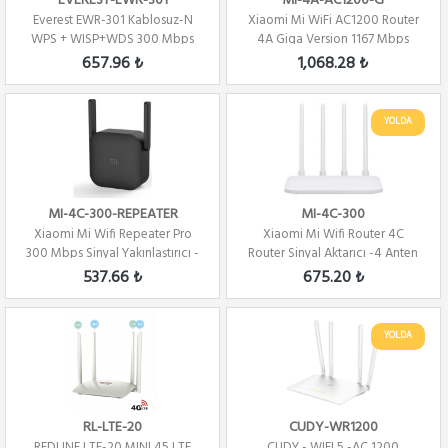
EVEREST-EWR-301
MI-4A-AC1200-G
Everest EWR-301 Kablosuz-N
Xiaomi Mi WiFi AC1200 Router
WPS + WISP+WDS 300 Mbps
4A Giga Version 1167 Mbps
Repeater+Access...
2.4G 5G Çif...
657.96 ₺
1,068.28 ₺
YOLDA
MI-4C-300-REPEATER
MI-4C-300
Xiaomi Mi Wifi Repeater Pro
Xiaomi Mi Wifi Router 4C
300 Mbps Sinyal Yakınlaştırıcı -
Router Sinyal Aktarıcı -4 Anten
Güçle...
537.66 ₺
675.20 ₺
YOLDA
RL-LTE-20
CUDY-WR1200
REDLINE LTE-20 MINI 45 LTE
CUDY - WIFI 5 -AC 1200