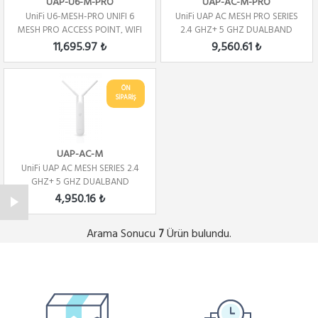
UAP-U6-M-PRO
UAP-AC-M-PRO
UniFi U6-MESH-PRO UNIFI 6
UniFi UAP AC MESH PRO SERIES
MESH PRO ACCESS POINT, WIFI
2.4 GHZ+ 5 GHZ DUALBAND
6
11,695.97 ₺
9,560.61 ₺
ÖN
SİPARİŞ
UAP-AC-M
UniFi UAP AC MESH SERIES 2.4
GHZ+ 5 GHZ DUALBAND
4,950.16 ₺
Arama Sonucu
Ürün bulundu.
7