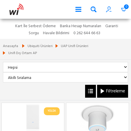
0
Kart İle Serbest Ödeme
Banka Hesap Numaraları
Garanti
Sorgu
Havale Bildirimi
0 262 644 66 63
Anasayfa
Ubiquiti Ürünleri
UAP Unifi Ürünleri
Unifi Dış Ortam AP
Filtreleme
YOLDA