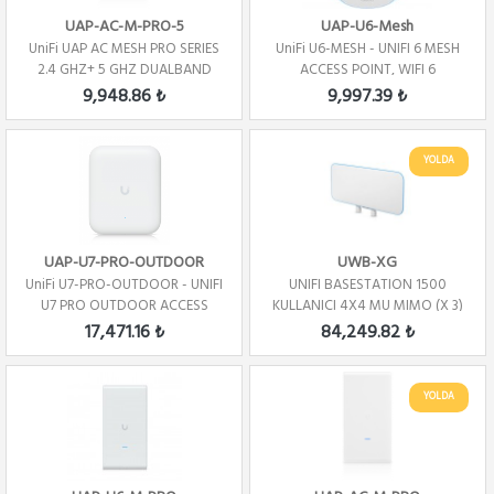
UAP-AC-M-PRO-5
UAP-U6-Mesh
UniFi UAP AC MESH PRO SERIES
UniFi U6-MESH - UNIFI 6 MESH
2.4 GHZ+ 5 GHZ DUALBAND
ACCESS POINT, WIFI 6
5PACK
9,948.86 ₺
9,997.39 ₺
YOLDA
UAP-U7-PRO-OUTDOOR
UWB-XG
UniFi U7-PRO-OUTDOOR - UNIFI
UNIFI BASESTATION 1500
U7 PRO OUTDOOR ACCESS
KULLANICI 4X4 MU MIMO (X 3)
POINT, WIFI 7
17,471.16 ₺
84,249.82 ₺
YOLDA