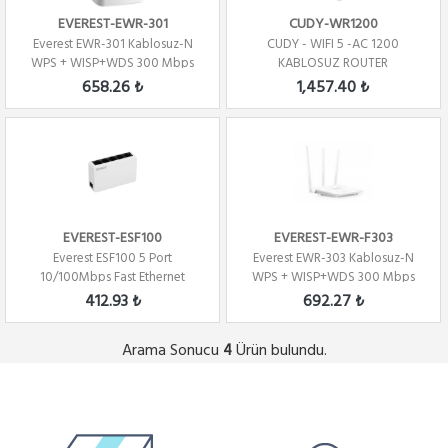
EVEREST-EWR-301
CUDY-WR1200
Everest EWR-301 Kablosuz-N
CUDY - WIFI 5 -AC 1200
WPS + WISP+WDS 300 Mbps
KABLOSUZ ROUTER
Repeater+Access...
658.26 ₺
1,457.40 ₺
EVEREST-ESF100
EVEREST-EWR-F303
Everest ESF100 5 Port
Everest EWR-303 Kablosuz-N
10/100Mbps Fast Ethernet
WPS + WISP+WDS 300 Mbps
Masaüstü Switch Hub
Repeater+Access...
412.93 ₺
692.27 ₺
Arama Sonucu
Ürün bulundu.
4