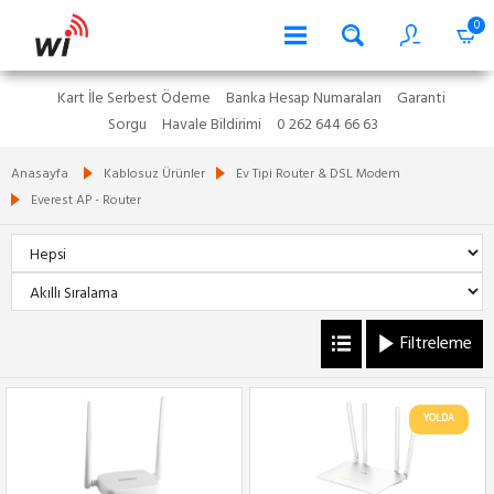
0
Kart İle Serbest Ödeme
Banka Hesap Numaraları
Garanti
Sorgu
Havale Bildirimi
0 262 644 66 63
Anasayfa
Kablosuz Ürünler
Ev Tipi Router & DSL Modem
Everest AP - Router
Filtreleme
YOLDA