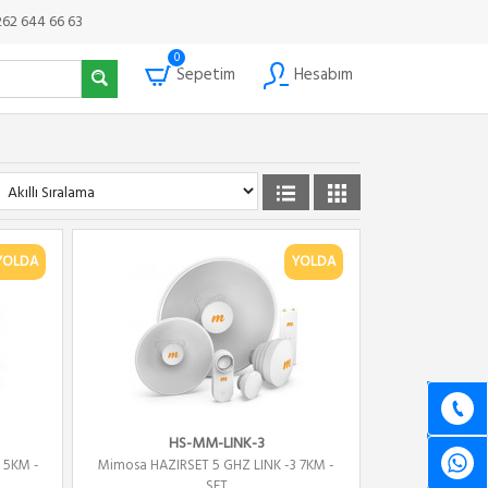
262 644 66 63
0
Sepetim
Hesabım
YOLDA
YOLDA
HS-MM-LINK-3
 5KM -
Mimosa HAZIRSET 5 GHZ LINK -3 7KM -
SET