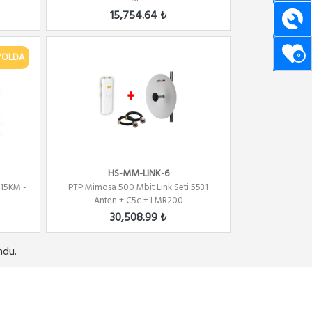
15,754.64 ₺
YOLDA
0
HS-MM-LINK-6
 15KM -
PTP Mimosa 500 Mbit Link Seti 5531
Anten + C5c + LMR200
30,508.99 ₺
ndu.