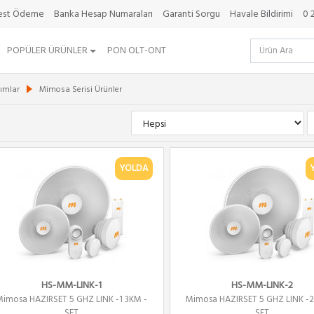
best Ödeme
Banka Hesap Numaraları
Garanti Sorgu
Havale Bildirimi
0 
POPÜLER ÜRÜNLER
PON OLT-ONT
ımlar
Mimosa Serisi Ürünler
YOLDA
HS-MM-LINK-1
HS-MM-LINK-2
imosa HAZIRSET 5 GHZ LINK -1 3KM -
Mimosa HAZIRSET 5 GHZ LINK -2
SET
SET