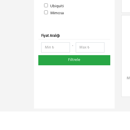
Ubiquiti
Mimosa
Fiyat Aralığı
-
Filtrele
M