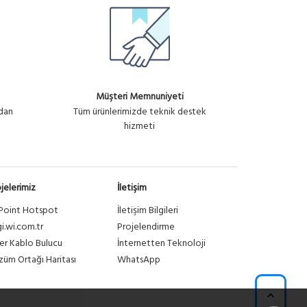
Müşteri Memnuniyeti
ndan
Tüm ürünlerimizde teknik destek
hizmeti
jelerimiz
İletişim
Point Hotspot
İletişim Bilgileri
gi.wi.com.tr
Projelendirme
er Kablo Bulucu
İnternetten Teknoloji
üm Ortağı Haritası
WhatsApp