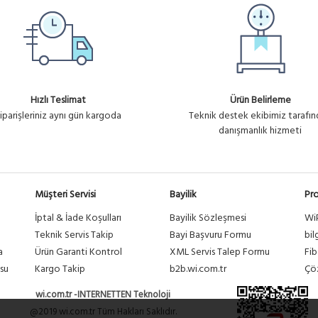
Hızlı Teslimat
Ürün Belirleme
iparişleriniz aynı gün kargoda
Teknik destek ekibimiz tarafı
danışmanlık hizmeti
Müşteri Servisi
Bayilik
Pro
İptal & İade Koşulları
Bayilik Sözleşmesi
Wi
a
Teknik Servis Takip
Bayi Başvuru Formu
bil
a
Ürün Garanti Kontrol
XML Servis Talep Formu
Fib
su
Kargo Takip
b2b.wi.com.tr
Çöz
wi.com.tr -INTERNETTEN Teknoloji
@2019 wi.com.tr Tüm Hakları Saklıdır.