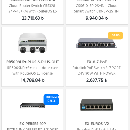
CRS328-24P-4S-PLUS-RM
CSS610-8P-2S-PLUS-IN
Cloud Router Switch CRS328-
CSS610-8P-2S+IN - Cloud
24P-4S+RM with RouterOS L5
Smart Switch 610-8P-2S+IN,
24 PORT 480W...
(SwitchOS)
23,710.63 ₺
9,940.04 ₺
YOLDA
RB5009UPr-PLUS-S-PLUS-OUT
EX-8-7-PoE
RB5009UPr+S+ in outdoor case
Extralink PoE Switch 8-7 PORT
with RouterOS L5 license
24V 90W WITH POWER
ADAPTER 24V 2.5A
14,788.84 ₺
2,637.75 ₺
TÜKENMEK
ÜZERE
EX-PERSES-10P
EX-EUROS-V2
EXTRALINK PERSES EX-SG1008P
Extralink PoE Switch | 4x