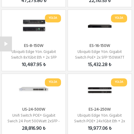
47,275.80 ₺
22,110.53 ₺
YOLDA
YOLDA
ES-8-150W
ES-16-150W
Ubiquiti Edge Yön. Gigabit
Ubiquiti Edge Yön. Gigabit
Switch 8x1Gbit Eth + 2x SFP
Switch PoE+ 2x SFP 150WATT
150Watt
10,487.95 ₺
15,432.28 ₺
YOLDA
YOLDA
US-24-500W
ES-24-250W
Unifi Switch POE+ Gigabit
Ubiquiti Edge Yön. Gigabit
Swich 24 Port 500Watt 2xSFP -
Switch POE+ 24x1Gbit Eth + 2x
Yönetilebi...
SFP 250...
28,816.90 ₺
19,977.06 ₺