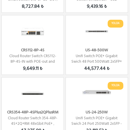
(Poe Switch)
150Watt
8,727.84 ₺
9,439.16 ₺
YOLDA
CRS112-8P-4S
US-48-500W
Cloud Router Switch CRS112-
Unifi Switch POE+ Gigabit
8P-4S-IN with POE-out and
Swich 48 Port 500Watt 2xSFP+
with RouterOS L5
2xSFP Yönet...
9,649.11 ₺
44,577.44 ₺
YOLDA
CRS354-48P-4SPlus2QPlusRM
US-24-250W
Cloud Router Switch 354-48P-
Unifi Switch POE+ Gigabit
4S+2Q+RM 48xGbit PoE+ ,
Swich 24 Port 250Watt 2xSFP -
4xSFP+,2Qsfp+ ...
Yönetilebi...