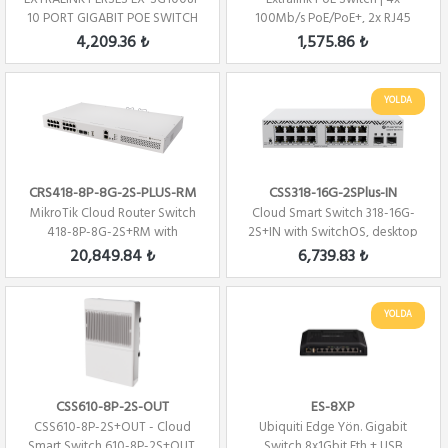
10 PORT GIGABIT POE SWITCH
100Mb/s PoE/PoE+, 2x RJ45
(8X PORT PO...
Uplink 100Mb/s...
4,209.36 ₺
1,575.86 ₺
YOLDA
CRS418-8P-8G-2S-PLUS-RM
CSS318-16G-2SPlus-IN
MikroTik Cloud Router Switch
Cloud Smart Switch 318-16G-
418-8P-8G-2S+RM with
2S+IN with SwitchOS, desktop
RouterOS L5, rac...
case
20,849.84 ₺
6,739.83 ₺
YOLDA
CSS610-8P-2S-OUT
ES-8XP
CSS610-8P-2S+OUT - Cloud
Ubiquiti Edge Yön. Gigabit
Smart Switch 610-8P-2S+OUT,
Switch 8x1Gbit Eth + USB