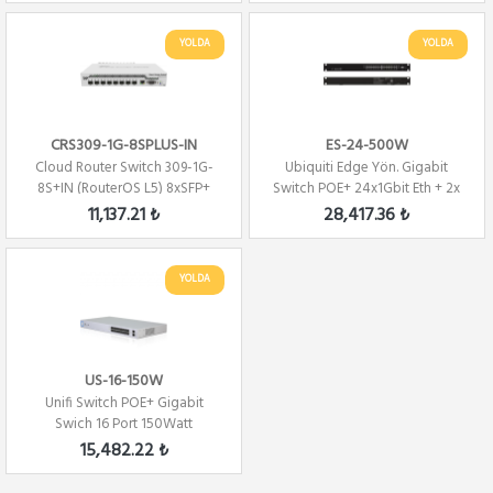
YOLDA
YOLDA
CRS309-1G-8SPLUS-IN
ES-24-500W
Cloud Router Switch 309-1G-
Ubiquiti Edge Yön. Gigabit
8S+IN (RouterOS L5) 8xSFP+
Switch POE+ 24x1Gbit Eth + 2x
10G
SFP 500...
11,137.21 ₺
28,417.36 ₺
YOLDA
US-16-150W
Unifi Switch POE+ Gigabit
Swich 16 Port 150Watt
15,482.22 ₺