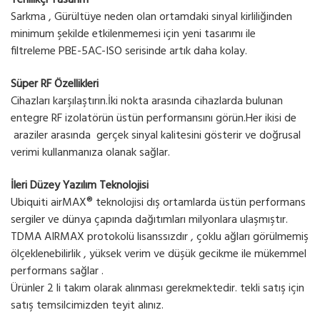
Yenilikçi Tasarım
Sarkma , Gürültüye neden olan ortamdaki sinyal kirliliğinden
minimum şekilde etkilenmemesi için yeni tasarımı ile
filtreleme PBE-5AC-ISO serisinde artık daha kolay.
Süper RF Özellikleri
Cihazları karşılaştırın.İki nokta arasında cihazlarda bulunan
entegre RF izolatörün üstün performansını görün.Her ikisi de
araziler arasında gerçek sinyal kalitesini gösterir ve doğrusal
verimi kullanmanıza olanak sağlar.
İleri Düzey Yazılım Teknolojisi
Ubiquiti airMAX® teknolojisi dış ortamlarda üstün performans
sergiler ve dünya çapında dağıtımları milyonlara ulaşmıştır.
TDMA AIRMAX protokolü lisanssızdır , çoklu ağları görülmemiş
ölçeklenebilirlik , yüksek verim ve düşük gecikme ile mükemmel
performans sağlar .
Ürünler 2 li takım olarak alınması gerekmektedir. tekli satış için
satış temsilcimizden teyit alınız.