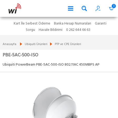
0
Kart İle Serbest Ödeme
Banka Hesap Numaraları
Garanti
Sorgu
Havale Bildirimi
0 262 644 66 63
Anasayfa
Ubiquiti Ürünleri
PTP ve CPE Ürünleri
PBE-5AC-500-ISO
Ubiquiti PowerBeam PBE-5AC-500-ISO 802.11AC 450MBPS AP