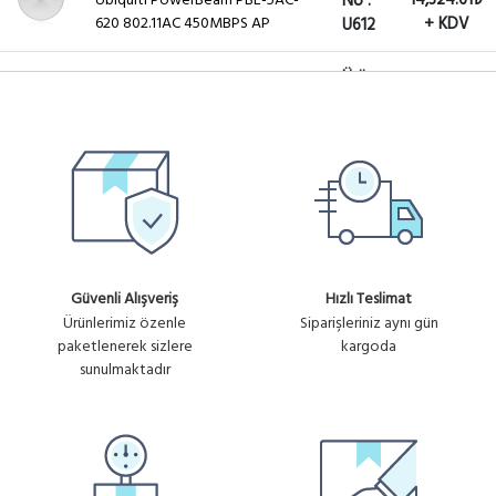
14,324.61₺
Ubiquiti PowerBeam PBE-5AC-
No :
620 802.11AC 450MBPS AP
+ KDV
U612
Ürün
ISO-BEAM-620
4,951.46₺
Ubiquiti 620 Isolator Ring 620MM
No :
RF Sinyal Kalkanı
+ KDV
U679
Ürün
NBE-5AC-Gen2
5,044.21₺
UBNT NANOBEAM 5 AC 19 GEN2
No :
5 GHZ
+ KDV
U904
Güvenli Alışveriş
Hızlı Teslimat
Ürünlerimiz özenle
Siparişleriniz aynı gün
paketlenerek sizlere
kargoda
sunulmaktadır