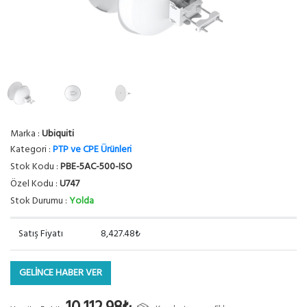
Marka :
Ubiquiti
Kategori :
PTP ve CPE Ürünleri
Stok Kodu :
PBE-5AC-500-ISO
Özel Kodu :
U747
Stok Durumu :
Yolda
Satış Fiyatı
8,427.48₺
GELİNCE HABER VER