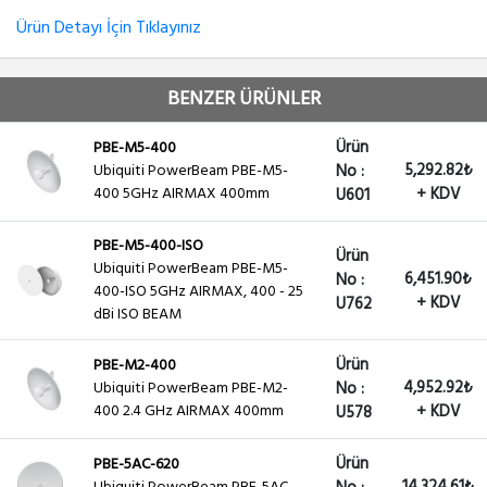
Ürün Detayı İçin Tıklayınız
BENZER ÜRÜNLER
Ürün
PBE-M5-400
5,292.82₺
Ubiquiti PowerBeam PBE-M5-
No :
400 5GHz AIRMAX 400mm
+ KDV
U601
PBE-M5-400-ISO
Ürün
Ubiquiti PowerBeam PBE-M5-
6,451.90₺
No :
400-ISO 5GHz AIRMAX, 400 - 25
+ KDV
U762
dBi ISO BEAM
Ürün
PBE-M2-400
4,952.92₺
Ubiquiti PowerBeam PBE-M2-
No :
400 2.4 GHz AIRMAX 400mm
+ KDV
U578
Ürün
PBE-5AC-620