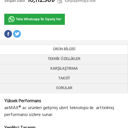
10,112.98₺
Karşılaştırmaya Ekle
Vergiler Dahil :
Tıkla Whatsapp İle Sipariş Ver
ÜRÜN BILGISI
TEKNIK ÖZELLIKLER
KARŞILAŞTIRMA
TAKSIT
SORULAR
Yüksek Performans
airMAX® ac ürünleri gelişmiş ubnt teknolojisi ile arttırılmış
performansı sizlere sunar.