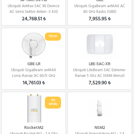
AP-5AC-90-HD
GBE
Ubiquiti AirMax 5AC 90 Derece
Ubiquiti GigaBeam airMAX AC
AC Serisi Sektör Anten -3 X30
60 GHz Radio (GBE)
DERECE
24,768.51 ₺
7,955.95 ₺
YOLDA
GBE-LR
LBE-5AC-XR
Ubiquiti GigaBeam airMAX
Ubiquiti LiteBeam 5AC Extreme-
Long-Range AC 60/5 GHz
Range 5 Ghz AC 30KM Menzil
Radio (GBE-LR)
Dış Orta...
14,761.03 ₺
7,529.90 ₺
ÖN
SİPARİŞ
RocketM2
NSM2
Ubiquiti Rocket M2 - 2.4 Ghz
Ubiquiti Nanostation M2 - 2.4