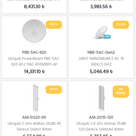
Ortam PTP...
8,431.30 ₺
3,983.56 ₺
YOLDA
YOLDA
PBE-5AC-620
NBE-5AC-Gen2
Ubiquiti PowerBeam PBE-5AC-
UBNT NANOBEAM 5 AC 19
620 802.11AC 450MBPS AP
GEN2 5 GHZ
14,331.10 ₺
5,046.49 ₺
YOLDA
ÖN
SİPARİŞ
AM-5G20-90
AM-2G15-120
Ubiquiti 5 GHz AirMax 20dBi 90
Ubiquiti 2.4 Ghz Airmax 15dBi
Derece Sektör Anten
120 Derece Sektörel Anten