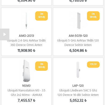
6,554.90 ₺
6,755.05 ₺
ÖN
ÖN
SİPARİŞ
SİPARİŞ
AMO-2G13
AM-5G19-120
Ubiquiti 2.4 GHz AirMax 13dBi
Ubiquiti 5 GHz AirMax 19dBi 120
360 Derece Omni Anten
Derece Sektör Anten
11,908.90 ₺
6,504.86 ₺
ÖN
YOLDA
SİPARİŞ
NSM3
LAP-120
Ubiquiti Nanostation M3 - 3.5
Ubiquiti LiteBeam 5AC 5 Ghz
Ghz 2x2 Mimo - AirMAX
120 Derece 16 dBi Sektör Anten
+ AP
7,455.57 ₺
5,052.32 ₺