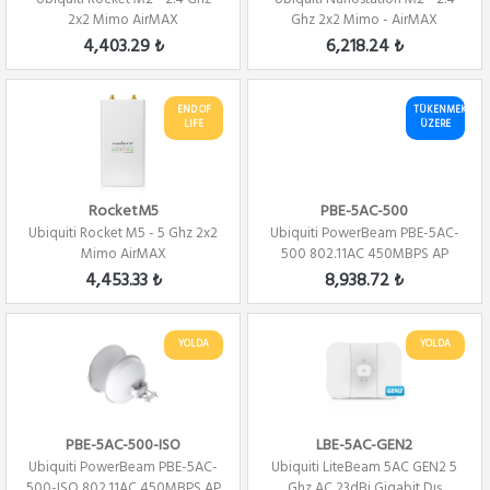
2x2 Mimo AirMAX
Ghz 2x2 Mimo - AirMAX
4,403.29 ₺
6,218.24 ₺
END OF
TÜKENMEK
LIFE
ÜZERE
RocketM5
PBE-5AC-500
Ubiquiti Rocket M5 - 5 Ghz 2x2
Ubiquiti PowerBeam PBE-5AC-
Mimo AirMAX
500 802.11AC 450MBPS AP
4,453.33 ₺
8,938.72 ₺
YOLDA
YOLDA
PBE-5AC-500-ISO
LBE-5AC-GEN2
Ubiquiti PowerBeam PBE-5AC-
Ubiquiti LiteBeam 5AC GEN2 5
500-ISO 802.11AC 450MBPS AP
Ghz AC 23dBi Gigabit Dış