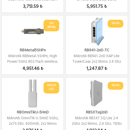
2x2 W...
802.11a/b/g/n/ac...
3,713.59 ₺
5,951.75 ₺
ÖN
YOLDA
SİPARİŞ
RBMetal5SHPn
RB941-2nD-TC
Mikrotik RBMetal-5SHPn, High
Mikrotik RB941-2nD hAP Lite
Power 5GHz 802.11a/n wireless,
TowerCase 2x2 Mimo 2.4 Ghz
Route...
802.b/...
4,951.46 ₺
1,247.87 ₺
END OF
YOLDA
LIFE
RBOmniTikU-5HnD
RBSXTsq2nD
Mikrotik OmniTIK U-5HnD 5Ghz,
Mikrotik RBSXT SQ Lite 2.4
2x7.5 Dbi, 400mW, 2x2 Mimo
2Ghz 2x2 Mimo, 2.4 Ghz, 11Dbi
,802.11a/...
Alıcı 80...