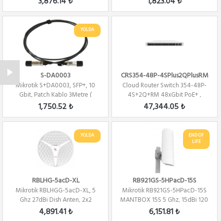
3,876.14 ₺
1,823.04 ₺
YOLDA
S-DA0003
CRS354-48P-4SPlus2QPlusRM
Mikrotik S+DA0003, SFP+, 10
Cloud Router Switch 354-48P-
Gbit, Patch Kablo 3Metre (
4S+2Q+RM 48xGbit PoE+ ,
Direct Atta...
4xSFP+,2Qsfp+ ...
1,750.52 ₺
47,344.05 ₺
YOLDA
END OF
LIFE
RBLHG-5acD-XL
RB921GS-5HPacD-15S
Mikrotik RBLHGG-5acD-XL, 5
Mikrotik RB921GS-5HPacD-15S
Ghz 27dBi Dish Anten, 2x2
MANTBOX 15S 5 Ghz, 15dBi 120
802.11an Wif...
ANTEN, 80...
4,891.41 ₺
6,151.81 ₺