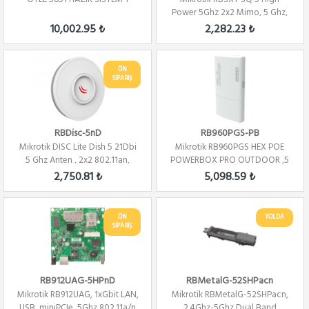
Power 5Ghz 2x2 Mimo, 5 Ghz,
16Dbi Level 4
10,002.95 ₺
2,282.23 ₺
ÖN
SİPARİŞ
RBDisc-5nD
RB960PGS-PB
Mikrotik DISC Lite Dish 5 21Dbi
Mikrotik RB960PGS HEX POE
5 Ghz Anten , 2x2 802.11an,
POWERBOX PRO OUTDOOR ,5
Wifi...
PORT 10/100/100...
2,750.81 ₺
5,098.59 ₺
ÖN
YOLDA
SİPARİŞ
RB912UAG-5HPnD
RBMetalG-52SHPacn
Mikrotik RB912UAG, 1xGbit LAN,
Mikrotik RBMetalG-52SHPacn,
USB, miniPCIe, 5Ghz 802.11a/n
2.4Ghz-5Ghz Dual Band