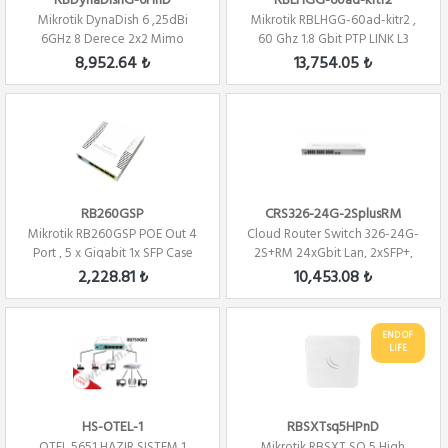
RBDynaDishG-6HnD
RBLHGG-60ad-kitr2
Mikrotik DynaDish 6 ,25dBi
Mikrotik RBLHGG-60ad-kitr2 ,
6GHz 8 Derece 2x2 Mimo
60 Ghz 1.8 Gbit PTP LINK L3
Anten, 802.11n P...
8,952.64 ₺
13,754.05 ₺
RB260GSP
CRS326-24G-2SplusRM
Mikrotik RB260GSP POE Out 4
Cloud Router Switch 326-24G-
Port , 5 x Gigabit 1x SFP Case
2S+RM 24xGbit Lan, 2xSFP+,
SwOS ...
LCD ,L5 ...
2,228.81 ₺
10,453.08 ₺
END OF
LIFE
HS-OTEL-1
RBSXTsq5HPnD
OTEL 5651 HAZIR SISTEM 1
Mikrotik RBSXT SQ 5 High