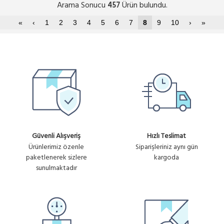
Arama Sonucu
Ürün bulundu.
457
«
‹
1
2
3
4
5
6
7
8
9
10
›
»
Güvenli Alışveriş
Hızlı Teslimat
Ürünlerimiz özenle
Siparişleriniz aynı gün
paketlenerek sizlere
kargoda
sunulmaktadır