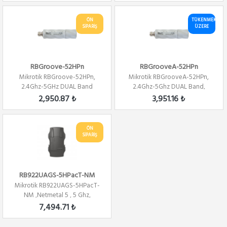
ÖN
TÜKENMEK
SİPARİŞ
ÜZERE
RBGroove-52HPn
RBGrooveA-52HPn
Mikrotik RBGroove-52HPn,
Mikrotik RBGrooveA-52HPn,
2.4Ghz-5GHz DUAL Band
2.4Ghz-5Ghz DUAL Band,
802.11a/b/g/n, PTP...
802.11a/b/g/n, PT...
2,950.87 ₺
3,951.16 ₺
ÖN
SİPARİŞ
RB922UAGS-5HPacT-NM
Mikrotik RB922UAGS-5HPacT-
NM ,Netmetal 5 , 5 Ghz,
802.11ac ,3x3 Mi...
7,494.71 ₺