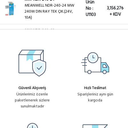
Ürün
MEANWELL NDR-240-24 MW
3,156.27₺
No :
240W DIN RAY TEK ÇIK.(24V,
+ KDV
U1103
10A)
MW-NDR-240-48
Ürün
MEANWELL NDR-240-48 MW
2,650.78₺
No :
240W DIN RAY TEK ÇIK.(48V,
+ KDV
U1104
5A)
Ürün
MW-LRS-200-48
2,000.59₺
MEANWELL 48V 200W 4.4A DC
No :
MONOFAZE METAL KASA
+ KDV
U1168
Güvenli Alışveriş
Hızlı Teslimat
Ürünlerimiz özenle
Siparişleriniz aynı gün
paketlenerek sizlere
kargoda
sunulmaktadır