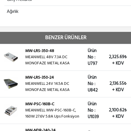
Ağırlık
BENZER ÜRÜNLER
Ürün
MW-LRS-350-48
2,325.69₺
MEANWELL 48V 7.3A DC
No :
MONOFAZE METAL KASA
+ KDV
U797
Ürün
MW-LRS-350-24
2,136.55₺
MEANWELL 24V 14.5A DC
No :
MONOFAZE METAL KASA
+ KDV
U842
Ürün
MW-PSC-160B-C
2,100.62₺
MEANWELL MW-PSC-160B-C,
No :
160W 27.6V 5.8A Ups Fonksiyon
+ KDV
U1039
MW-NDR-240-24