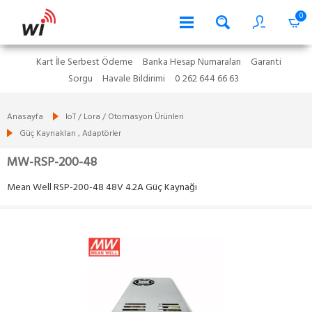
0
Kart İle Serbest Ödeme
Banka Hesap Numaraları
Garanti
Sorgu
Havale Bildirimi
0 262 644 66 63
Anasayfa
IoT / Lora / Otomasyon Ürünleri
Güç Kaynakları , Adaptörler
MW-RSP-200-48
Mean Well RSP-200-48 48V 4.2A Güç Kaynağı