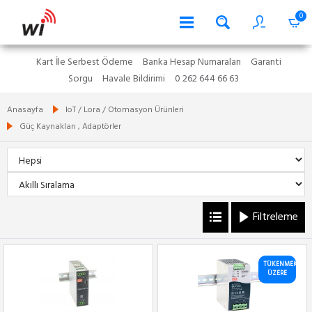
0
Kart İle Serbest Ödeme
Banka Hesap Numaraları
Garanti
Sorgu
Havale Bildirimi
0 262 644 66 63
Anasayfa
IoT / Lora / Otomasyon Ürünleri
Güç Kaynakları , Adaptörler
Filtreleme
TÜKENMEK
ÜZERE