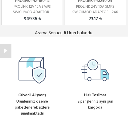
PROLINK-PM-180-12
PROLINK-PM240-24
PROLİNK 12V 15A SMPS
PROLİNK 24V 10A SMPS
SWICHMOD ADAPTOR -
SWICHMOD ADAPTOR - 240
180WATT
WATT
949.36 ₺
73.17 ₺
Arama Sonucu
Ürün bulundu.
6
Güvenli Alışveriş
Hızlı Teslimat
Ürünlerimiz özenle
Siparişleriniz aynı gün
paketlenerek sizlere
kargoda
sunulmaktadır