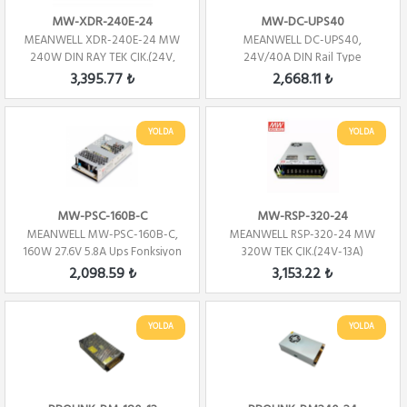
MW-XDR-240E-24
MW-DC-UPS40
MEANWELL XDR-240E-24 MW
MEANWELL DC-UPS40,
240W DIN RAY TEK ÇIK.(24V,
24V/40A DIN Rail Type
10A)
Uninterruptible DC-UPS Mo...
3,395.77 ₺
2,668.11 ₺
YOLDA
YOLDA
MW-PSC-160B-C
MW-RSP-320-24
MEANWELL MW-PSC-160B-C,
MEANWELL RSP-320-24 MW
160W 27.6V 5.8A Ups Fonksiyon
320W TEK ÇIK.(24V-13A)
2,098.59 ₺
3,153.22 ₺
YOLDA
YOLDA