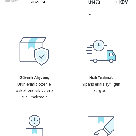
-3 7KM - SET
+ KDV
U1473
Ürün
HS-MM-LINK-2
14,454.26₺
Mimosa HAZIRSET 5 GHZ LINK
No :
-2 5KM - SET
+ KDV
U1469
Ürün
HS-MM-LINK-1
13,003.83₺
Mimosa HAZIRSET 5 GHZ LINK
No :
-1 3KM - SET
+ KDV
U1470
Güvenli Alışveriş
Hızlı Teslimat
Ürünlerimiz özenle
Siparişleriniz aynı gün
paketlenerek sizlere
kargoda
sunulmaktadır