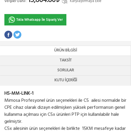
15,604.60₺
Karşılaştırmaya Ekle
Vergiler Dahil :
Tıkla Whatsapp İle Sipariş Ver
ÜRÜN BILGISI
TAKSIT
SORULAR
KUTU İÇERIĞI
HS-MM-LINK-1
Mimosa Profesyonel ürün seçenekleri ile C5 ailesi normalde bir
CPE cihaz olarak dizayn edilmişken yüksek performansın genel
kullanıma açılması için C5x ürünleri PTP için kullanılabilir hale
gelmiştir.
C5x ailesinin ürün seçenekleri ile birlikte 15KM mesafeye kadar