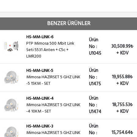
BENZER ÜRÜNLER
HS-MM-LINK-6
Ürün
PTP Mimosa 500 Mbit Link
30,508.99₺
No :
Seti 5531 Anten + C5c +
+ KDV
U1045
LMR200
Ürün
HS-MM-LINK-5
19,955.88₺
Mimosa HAZIRSET 5 GHZ LINK
No :
-5 15KM - SET
+ KDV
U1475
Ürün
HS-MM-LINK-4
18,755.53₺
Mimosa HAZIRSET 5 GHZ LINK
No :
-4 10KM - SET
+ KDV
U1474
Ürün
HS-MM-LINK-3
15,754.64₺
Mimosa HAZIRSET 5 GHZ LINK
No :