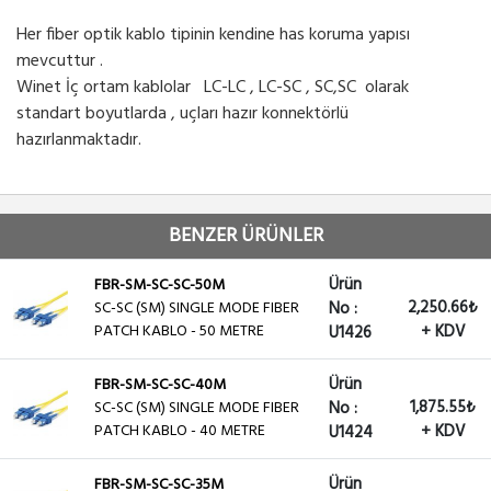
Her fiber optik kablo tipinin kendine has koruma yapısı
mevcuttur .
Winet İç ortam kablolar LC-LC , LC-SC , SC,SC olarak
standart boyutlarda , uçları hazır konnektörlü
hazırlanmaktadır.
BENZER ÜRÜNLER
Ürün
FBR-SM-SC-SC-50M
2,250.66₺
SC-SC (SM) SINGLE MODE FIBER
No :
PATCH KABLO - 50 METRE
+ KDV
U1426
Ürün
FBR-SM-SC-SC-40M
1,875.55₺
SC-SC (SM) SINGLE MODE FIBER
No :
PATCH KABLO - 40 METRE
+ KDV
U1424
Ürün
FBR-SM-SC-SC-35M