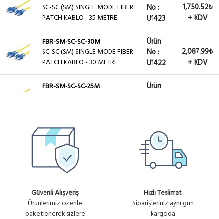
1,750.52₺
SC-SC (SM) SINGLE MODE FIBER
No :
PATCH KABLO - 35 METRE
+ KDV
U1423
Ürün
FBR-SM-SC-SC-30M
2,087.99₺
SC-SC (SM) SINGLE MODE FIBER
No :
PATCH KABLO - 30 METRE
+ KDV
U1422
Ürün
FBR-SM-SC-SC-25M
1,500.44₺
SC-SC (SM) SINGLE MODE FIBER
No :
PATCH KABLO - 25 METRE
+ KDV
U1420
Ürün
FBR-SM-SC-SC-20M
1,375.41₺
SC-SC (SM) SINGLE MODE FIBER
No :
PATCH KABLO - 20 METRE
+ KDV
U1419
Ürün
FBR-SM-SC-SC-15M
1,125.33₺
SC-SC (SM) SINGLE MODE FIBER
No :
+ KDV
Güvenli Alışveriş
Hızlı Teslimat
PATCH KABLO - 15 METRE
U1417
Ürünlerimiz özenle
Siparişleriniz aynı gün
paketlenerek sizlere
kargoda