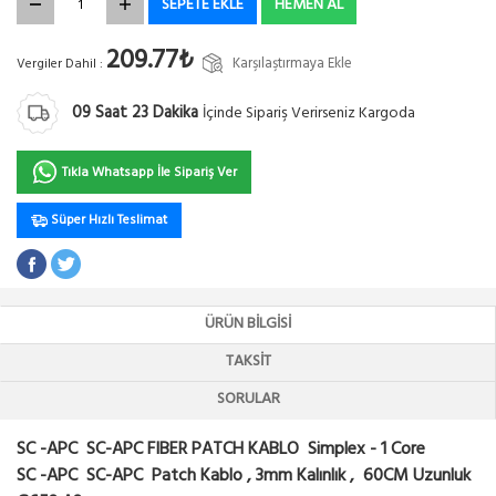
SEPETE EKLE
HEMEN AL
209.77₺
Karşılaştırmaya Ekle
Vergiler Dahil :
09
Saat
23
Dakika
İçinde Sipariş Verirseniz Kargoda
Tıkla Whatsapp İle Sipariş Ver
Süper Hızlı Teslimat
ÜRÜN BILGISI
TAKSIT
SORULAR
SC -APC SC-APC FIBER PATCH KABLO Simplex - 1 Core
SC -APC SC-APC
Patch Kablo , 3mm Kalınlık , 60CM Uzunluk