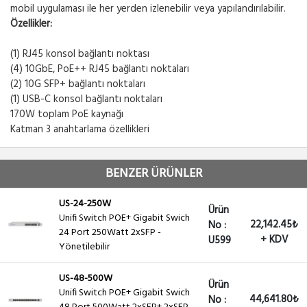
mobil uygulaması ile her yerden izlenebilir veya yapılandırılabilir.
Özellikler:
(1) RJ45 konsol bağlantı noktası
(4) 10GbE, PoE++ RJ45 bağlantı noktaları
(2) 10G SFP+ bağlantı noktaları
(1) USB-C konsol bağlantı noktaları
170W toplam PoE kaynağı
Katman 3 anahtarlama özellikleri
BENZER ÜRÜNLER
US-24-250W
Ürün
Unifi Switch POE+ Gigabit Swich
22,142.45₺
No :
24 Port 250Watt 2xSFP -
+ KDV
U599
Yönetilebilir
US-48-500W
Ürün
Unifi Switch POE+ Gigabit Swich
44,641.80₺
No :