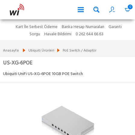
0
Kart İle Serbest Ödeme
Banka Hesap Numaraları
Garanti
Sorgu
Havale Bildirimi
0 262 644 66 63
Anasayfa
Ubiquiti Ürünleri
PoE Switch / Adaptör
US-XG-6POE
Ubiquiti UniFi US‑XG‑6POE 10GB POE Switch