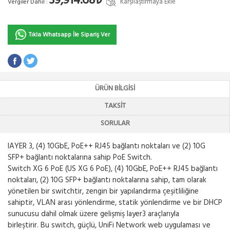
39,914.68₺
Karşılaştırmaya Ekle
Vergiler Dahil :
Tıkla Whatsapp İle Sipariş Ver
ÜRÜN BILGISI
TAKSIT
SORULAR
lAYER 3, (4) 10GbE, PoE++ RJ45 bağlantı noktaları ve (2) 10G
SFP+ bağlantı noktalarına sahip PoE Switch.
Switch XG 6 PoE (US XG 6 PoE), (4) 10GbE, PoE++ RJ45 bağlantı
noktaları, (2) 10G SFP+ bağlantı noktalarına sahip, tam olarak
yönetilen bir switchtir, zengin bir yapılandırma çeşitliliğine
sahiptir, VLAN arası yönlendirme, statik yönlendirme ve bir DHCP
sunucusu dahil olmak üzere gelişmiş layer3 araçlarıyla
birleştirir. Bu switch, güçlü, UniFi Network web uygulaması ve