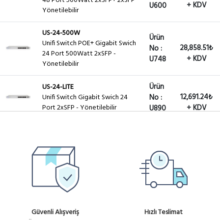
48 Port 500Watt 2xSFP+ 2xSFP
+ KDV
U600
Yönetilebilir
US-24-500W
Ürün
Unifi Switch POE+ Gigabit Swich
28,858.51₺
No :
24 Port 500Watt 2xSFP -
+ KDV
U748
Yönetilebilir
Ürün
US-24-LITE
12,691.24₺
Unifi Switch Gigabit Swich 24
No :
Port 2xSFP - Yönetilebilir
+ KDV
U890
Güvenli Alışveriş
Hızlı Teslimat