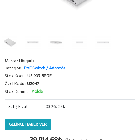
Marka :
Ubiquiti
Kategori :
PoE Switch / Adaptör
Stok Kodu :
US-XG-6POE
Özel Kodu :
U2047
Stok Durumu :
Yolda
Satış Fiyatı
33,262.23₺
GELİNCE HABER VER