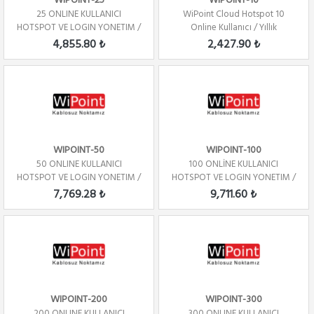
WIPOINT-25
WIPOINT-10
25 ONLINE KULLANICI
WiPoint Cloud Hotspot 10
HOTSPOT VE LOGIN YONETIM /
Online Kullanıcı / Yıllık
YILLIK
4,855.80 ₺
2,427.90 ₺
WIPOINT-50
WIPOINT-100
50 ONLINE KULLANICI
100 ONLİNE KULLANICI
HOTSPOT VE LOGIN YONETIM /
HOTSPOT VE LOGIN YONETIM /
YILLIK
YILLIK
7,769.28 ₺
9,711.60 ₺
WIPOINT-200
WIPOINT-300
200 ONLINE KULLANICI
300 ONLINE KULLANICI