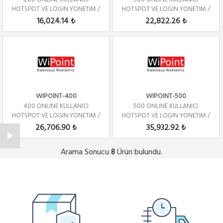
HOTSPOT VE LOGIN YONETIM /
HOTSPOT VE LOGIN YONETIM /
YILLIK
YILLIK
16,024.14 ₺
22,822.26 ₺
WIPOINT-400
WIPOINT-500
400 ONLINE KULLANICI
500 ONLINE KULLANICI
HOTSPOT VE LOGIN YONETIM /
HOTSPOT VE LOGIN YONETIM /
YILLIK
YILLIK
26,706.90 ₺
35,932.92 ₺
Arama Sonucu
Ürün bulundu.
8