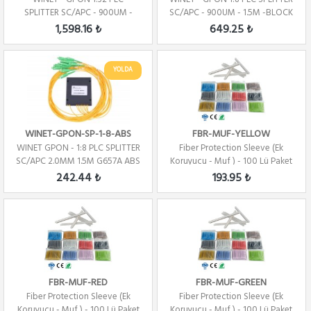
SPLITTER SC/APC - 900UM -
SC/APC - 900UM - 1.5M -BLOCK
1.5M
TYPE
1,598.16 ₺
649.25 ₺
YOLDA
WINET-GPON-SP-1-8-ABS
FBR-MUF-YELLOW
WINET GPON - 1:8 PLC SPLITTER
Fiber Protection Sleeve (Ek
SC/APC 2.0MM 1.5M G657A ABS
Koruyucu - Muf ) - 100 Lü Paket
- SARI
242.44 ₺
193.95 ₺
FBR-MUF-RED
FBR-MUF-GREEN
Fiber Protection Sleeve (Ek
Fiber Protection Sleeve (Ek
Koruyucu - Muf ) - 100 Lü Paket
Koruyucu - Muf ) - 100 Lü Paket