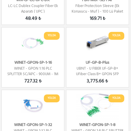
WN-CP-LC-UPC-DX
FBR-MUF-SEFFAF
LC-LC Dublex Coupler Fiber Ek
Fiber Protection Sleeve (Ek
Aparatı ( UPC )
Koruyucu - Muf ) - 100 Lü Paket
48.49 ₺
169.71 ₺
YOLDA
YOLDA
WINET-GPON-SP-1-16
UF-GP-B-Plus
WINET - GPON 1:16 PLC
UBNT - U FIBER UF-GP-B+
SPLITTER SC/APC - 900UM - 1M
UFiber Class B+ GPON SFP
-BLOCK TYPE
Module 20KM
727.32 ₺
3,775.66 ₺
YOLDA
YOLDA
WINET-GPON-SP-1-32
WINET-GPON-SP-1-8
WINET - GPON 1:32 PLC
WINET - GPON 1:8 PLC SPLITTER