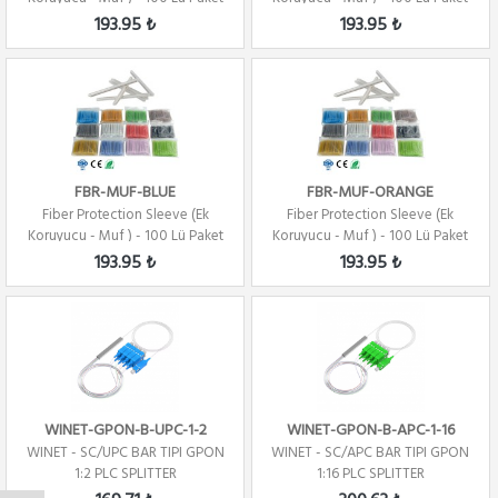
- KIRM...
- YEŞİ...
193.95 ₺
193.95 ₺
FBR-MUF-BLUE
FBR-MUF-ORANGE
Fiber Protection Sleeve (Ek
Fiber Protection Sleeve (Ek
Koruyucu - Muf ) - 100 Lü Paket
Koruyucu - Muf ) - 100 Lü Paket
- MAVİ
- TURU...
193.95 ₺
193.95 ₺
WINET-GPON-B-UPC-1-2
WINET-GPON-B-APC-1-16
WINET - SC/UPC BAR TIPI GPON
WINET - SC/APC BAR TIPI GPON
1:2 PLC SPLITTER
1:16 PLC SPLITTER