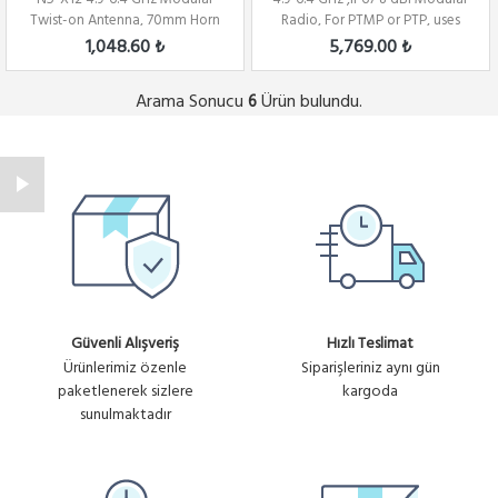
Twist-on Antenna, 70mm Horn
Radio, For PTMP or PTP, uses
for C5x onl...
N5-X...
1,048.60 ₺
5,769.00 ₺
Arama Sonucu
Ürün bulundu.
6
Güvenli Alışveriş
Hızlı Teslimat
Ürünlerimiz özenle
Siparişleriniz aynı gün
paketlenerek sizlere
kargoda
sunulmaktadır