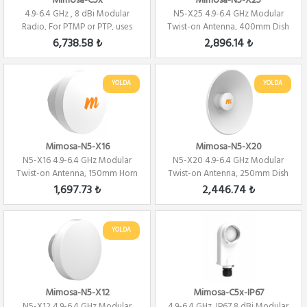
Mimosa-C5x
Mimosa-N5-X25
4.9-6.4 GHz , 8 dBi Modular
N5-X25 4.9-6.4 GHz Modular
Radio, For PTMP or PTP, uses
Twist-on Antenna, 400mm Dish
N5-X Antenna
for C5x on...
6,738.58 ₺
2,896.14 ₺
YOLDA
YOLDA
Mimosa-N5-X16
Mimosa-N5-X20
N5-X16 4.9-6.4 GHz Modular
N5-X20 4.9-6.4 GHz Modular
Twist-on Antenna, 150mm Horn
Twist-on Antenna, 250mm Dish
for C5x on...
for C5x on...
1,697.73 ₺
2,446.74 ₺
YOLDA
Mimosa-N5-X12
Mimosa-C5x-IP67
N5-X12 4.9-6.4 GHz Modular
4.9-6.4 GHz ,IP67 8 dBi Modular