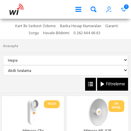
0
Kart İle Serbest Ödeme
Banka Hesap Numaraları
Garanti
Sorgu
Havale Bildirimi
0 262 644 66 63
Anasayfa
Filtreleme
YOLDA
ÖN
SİPARİŞ