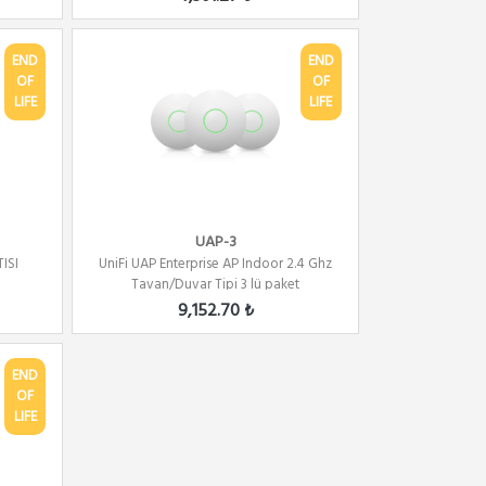
END
END
OF
OF
LIFE
LIFE
UAP-3
ISI
UniFi UAP Enterprise AP Indoor 2.4 Ghz
Tavan/Duvar Tipi 3 lü paket
9,152.70 ₺
END
OF
LIFE