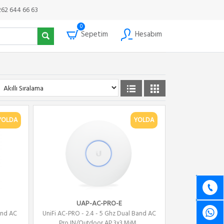
262 644 66 63
0
Sepetim
Hesabım
YOLDA
YOLDA
UAP-AC-PRO-E
Band AC
UniFi AC-PRO - 2.4 - 5 Ghz Dual Band AC
Pro IN/Outdoor AP 3x3 MiM...