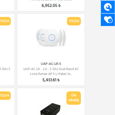
6,952.05 ₺
YOLDA
YOLDA
0
UAP-AC-LR-5
4 GHz 5
UniFi AC-LR - 2.4 - 5 Ghz Dual Band AC
Long Range AP 5 Li Paket 3x...
5,451.61 ₺
YOLDA
ÖN
SİPARİŞ