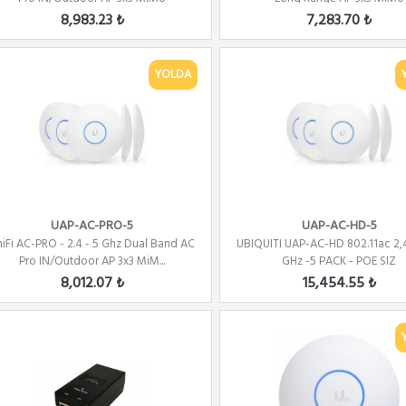
8,983.23 ₺
7,283.70 ₺
YOLDA
UAP-AC-PRO-5
UAP-AC-HD-5
iFi AC-PRO - 2.4 - 5 Ghz Dual Band AC
UBIQUITI UAP-AC-HD 802.11ac 2,
Pro IN/Outdoor AP 3x3 MiM...
GHz -5 PACK - POE SIZ
8,012.07 ₺
15,454.55 ₺