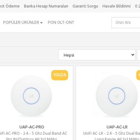
best Ödeme
Banka Hesap Numaraları
Garanti Sorgu
Havale Bildirimi
0 
POPÜLER ÜRÜNLER
PON OLT-ONT
YOLDA
UAP-AC-PRO
UAP-AC-LR
iFi AC-PRO - 2.4 - 5 Ghz Dual Band AC
UniFi AC-LR - 2.4 - 5 Ghz Dual 
Pro IN/Outdoor AP 3x3 MiMo
Long Range AP 3x3 MiMo