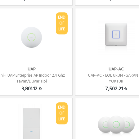
END
OF
LIFE
UAP
UAP-AC
niFi UAP Enterprise AP Indoor 2.4 Ghz
UAP-AC - EOL URUN -GARANT
Tavan/Duvar Tipi
YOKTUR
3,801.12 ₺
7,502.21 ₺
END
OF
LIFE