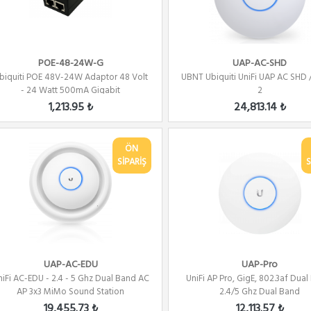
POE-48-24W-G
UAP-AC-SHD
biquiti POE 48V-24W Adaptor 48 Volt
UBNT Ubiquiti UniFi UAP AC SHD
- 24 Watt 500mA Gigabit
2
1,213.95 ₺
24,813.14 ₺
ÖN
SİPARİŞ
S
UAP-AC-EDU
UAP-Pro
niFi AC-EDU - 2.4 - 5 Ghz Dual Band AC
UniFi AP Pro, GigE, 802.3af Dual
AP 3x3 MiMo Sound Station
2.4/5 Ghz Dual Band
19,455.73 ₺
12,113.57 ₺