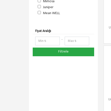
Mimosa
Juniper
Mean WELL
S-Link
DeltaLink
U
RedLine
Fiyat Aralığı
RF Elements
-
NetElastic
Paessler
Filtrele
TENDA
Compex
Ruijie
Everest
Pisces
Extralink
Schneider Electric
Panasonic
U
DMA-SOFT
YeaLink