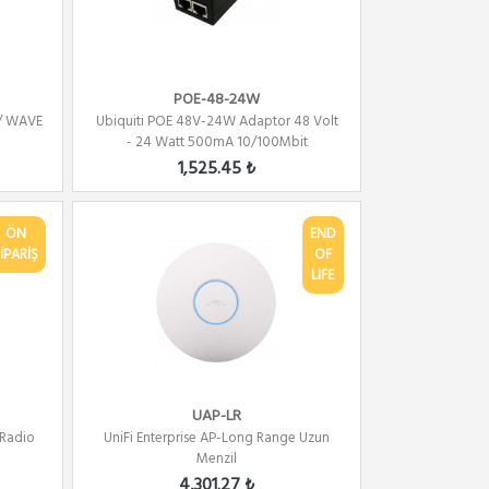
POE-48-24W
 / WAVE
Ubiquiti POE 48V-24W Adaptor 48 Volt
- 24 Watt 500mA 10/100Mbit
1,525.45 ₺
ÖN
END
İPARİŞ
OF
LIFE
UAP-LR
 Radio
UniFi Enterprise AP-Long Range Uzun
Menzil
4,301.27 ₺