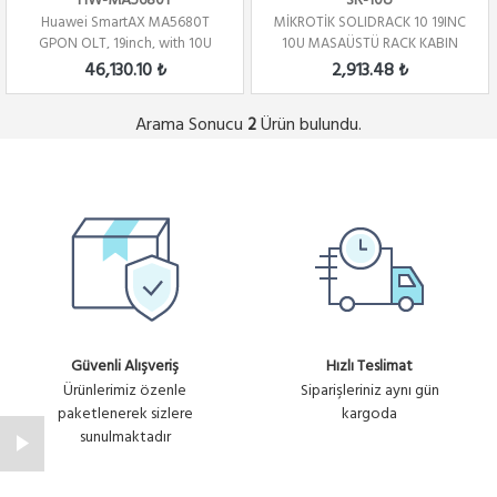
HW-MA5680T
SR-10U
Huawei SmartAX MA5680T
MİKROTİK SOLIDRACK 10 19INC
GPON OLT, 19inch, with 10U
10U MASAÜSTÜ RACK KABIN
height 14 servic...
46,130.10 ₺
2,913.48 ₺
Arama Sonucu
Ürün bulundu.
2
Güvenli Alışveriş
Hızlı Teslimat
Ürünlerimiz özenle
Siparişleriniz aynı gün
paketlenerek sizlere
kargoda
sunulmaktadır