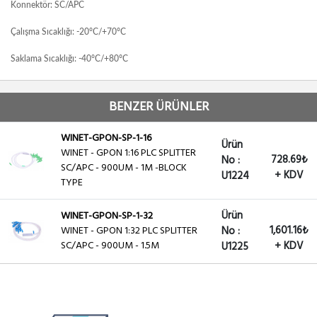
Konnektör: SC/APC
Çalışma Sıcaklığı: -20°C/+70°C
Saklama Sıcaklığı: -40°C/+80°C
BENZER ÜRÜNLER
WINET-GPON-SP-1-16
Ürün
WINET - GPON 1:16 PLC SPLITTER
728.69₺
No :
SC/APC - 900UM - 1M -BLOCK
+ KDV
U1224
TYPE
Ürün
WINET-GPON-SP-1-32
1,601.16₺
WINET - GPON 1:32 PLC SPLITTER
No :
SC/APC - 900UM - 1.5M
+ KDV
U1225