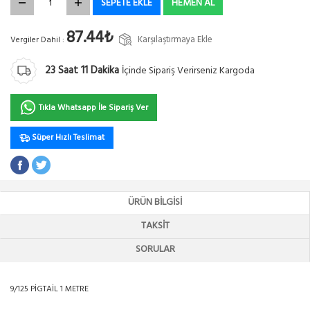
SEPETE EKLE
HEMEN AL
87.44₺
Karşılaştırmaya Ekle
Vergiler Dahil :
23
Saat
11
Dakika
İçinde Sipariş Verirseniz Kargoda
Tıkla Whatsapp İle Sipariş Ver
Süper Hızlı Teslimat
ÜRÜN BILGISI
TAKSIT
SORULAR
9/125 PİGTAİL 1 METRE