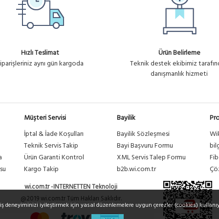
Hızlı Teslimat
Ürün Belirleme
iparişleriniz aynı gün kargoda
Teknik destek ekibimiz tarafı
danışmanlık hizmeti
Müşteri Servisi
Bayilik
Pro
İptal & İade Koşulları
Bayilik Sözleşmesi
Wi
a
Teknik Servis Takip
Bayi Başvuru Formu
bil
a
Ürün Garanti Kontrol
XML Servis Talep Formu
Fib
su
Kargo Takip
b2b.wi.com.tr
Çöz
wi.com.tr -INTERNETTEN Teknoloji
@2019 wi.com.tr Tüm Hakları Saklıdır.
riş deneyiminizi iyileştirmek için yasal düzenlemelere uygun çerezler (cookies) kullanı