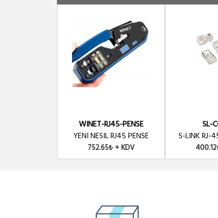
WINET-RJ45-PENSE
SL-
YENI NESIL RJ45 PENSE
S-LINK RJ-45
752.65₺ + KDV
400.12