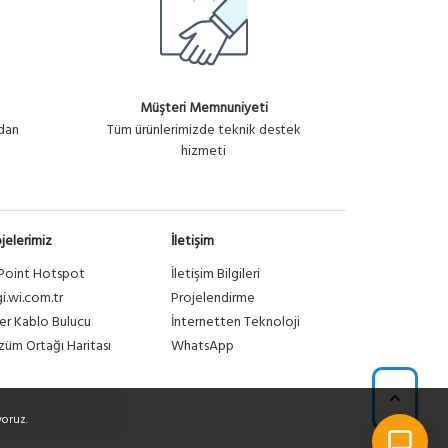
Müşteri Memnuniyeti
ndan
Tüm ürünlerimizde teknik destek
hizmeti
jelerimiz
İletişim
Point Hotspot
İletişim Bilgileri
gi.wi.com.tr
Projelendirme
er Kablo Bulucu
İnternetten Teknoloji
üm Ortağı Haritası
WhatsApp
yoruz.