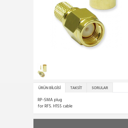
ÜRÜN BILGISI
TAKSIT
SORULAR
RP-SMA plug
for RF5. H155 cable