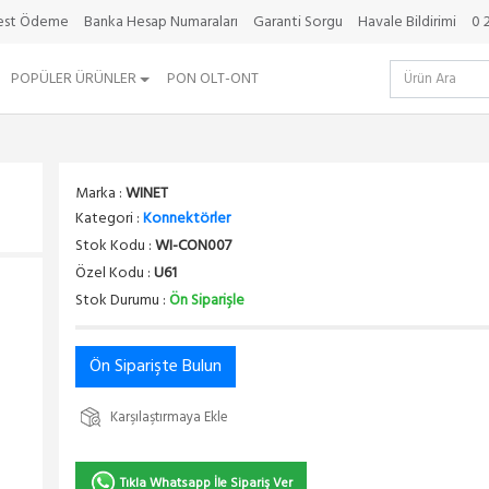
best Ödeme
Banka Hesap Numaraları
Garanti Sorgu
Havale Bildirimi
0 
POPÜLER ÜRÜNLER
PON OLT-ONT
Marka :
WINET
Kategori :
Konnektörler
Stok Kodu :
WI-CON007
Özel Kodu :
U61
Stok Durumu :
Ön Siparişle
Ön Siparişte Bulun
Karşılaştırmaya Ekle
Tıkla Whatsapp İle Sipariş Ver