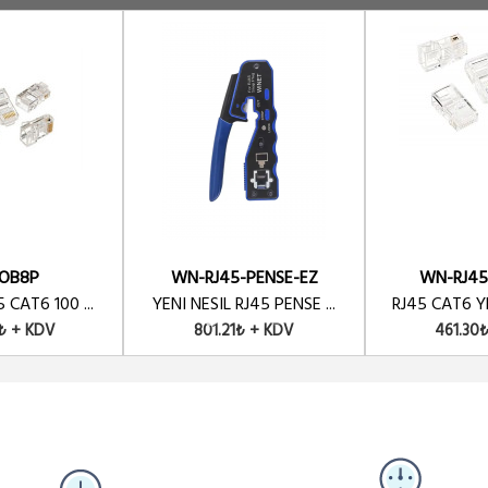
COB8P
WN-RJ45-PENSE-EZ
WN-RJ45
 CAT6 100 ...
YENI NESIL RJ45 PENSE ...
RJ45 CAT6 YE
₺ + KDV
801.21₺ + KDV
461.30