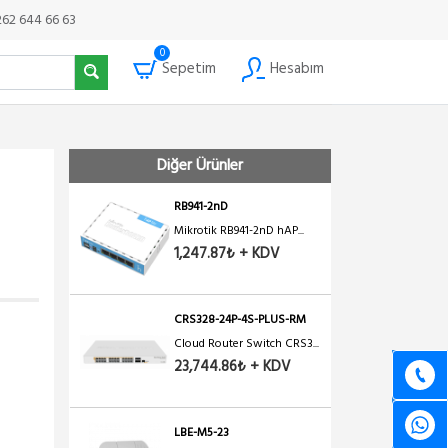
262 644 66 63
0
Sepetim
Hesabım
Diğer Ürünler
RB941-2nD
Mikrotik RB941-2nD hAP...
1,247.87₺ + KDV
CRS328-24P-4S-PLUS-RM
Cloud Router Switch CRS3...
23,744.86₺ + KDV
LBE-M5-23