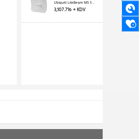
Ubiquiti LiteBeam M5 5 ...
3,107.71₺ + KDV
0