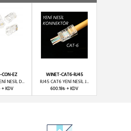
-CON-EZ
WINET-CAT6-RJ45
SL-R
Nİ NESİL D...
RJ45 CAT6 YENİ NESİL J...
SLINK RJ-45 C
₺ + KDV
600.18₺ + KDV
300.09₺