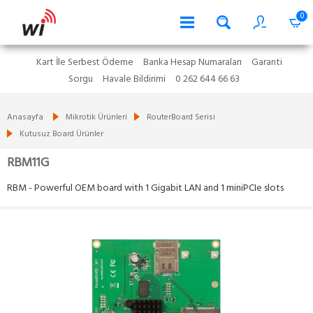
0
Kart İle Serbest Ödeme
Banka Hesap Numaraları
Garanti
Sorgu
Havale Bildirimi
0 262 644 66 63
Anasayfa
Mikrotik Ürünleri
RouterBoard Serisi
Kutusuz Board Ürünler
RBM11G
RBM - Powerful OEM board with 1 Gigabit LAN and 1 miniPCIe slots