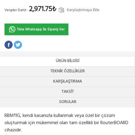
2,971.75₺
Karşılaştırmaya Ekle
Vergiler Dahil :
Tıkla Whatsapp İle Sipariş Ver
ÜRÜN BILGISI
TEKNIK ÖZELLIKLER
KARŞILAŞTIRMA
TAKSIT
SORULAR
RBM11G, kendi kasanızla kullanmak veya özel bir çözüm
oluşturmak için mükemmel olan tam özellikli bir RouterBOARD
cihazıdır.