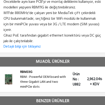
Öncekilerle aynı kare PCB'yi ve montaj deliklerini kullanıyor, eski
modelleri yepyeni RBM11G ile değiştirebilirsiniz.
M11'de 880MHz'de çalışan yeni bir MediaTek çift çekirdekli
CPU bulunmaktadır, seçtiğiniz bir WiFi modülü ile kullanmak
için bir miniPCIe yuvası veya bir 3G / LTE modem (SIM yuvası)
içerir.
Cihaz PoE tarafından gigabit ethernet konektörü veya DC güç
jakı ile çalıştırılabilir.
Detaylı bilgi için tıklayınız
MUADİL ÜRÜNLER
RBM33G
Ürün
RBM - Powerful OEM board with
2,962.04₺
No :
three Gigabit LAN and two
+ KDV
U882
miniPCIe slots
BENZER ÜRÜNLER