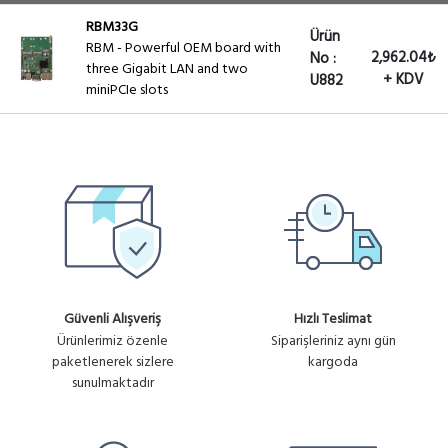
RBM33G
Ürün
RBM - Powerful OEM board with
2,962.04₺
No :
three Gigabit LAN and two
+ KDV
U882
miniPCIe slots
Güvenli Alışveriş
Hızlı Teslimat
Ürünlerimiz özenle
Siparişleriniz aynı gün
paketlenerek sizlere
kargoda
sunulmaktadır