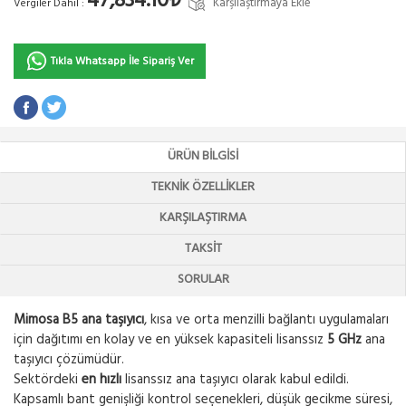
47,834.10₺
Karşılaştırmaya Ekle
Vergiler Dahil :
Tıkla Whatsapp İle Sipariş Ver
ÜRÜN BILGISI
TEKNIK ÖZELLIKLER
KARŞILAŞTIRMA
TAKSIT
SORULAR
Mimosa B5 ana taşıyıcı
, kısa ve orta menzilli bağlantı uygulamaları
için dağıtımı en kolay ve en yüksek kapasiteli lisanssız
5 GHz
ana
taşıyıcı çözümüdür.
Sektördeki
en hızlı
lisanssız ana taşıyıcı olarak kabul edildi.
Kapsamlı bant genişliği kontrol seçenekleri, düşük gecikme süresi,