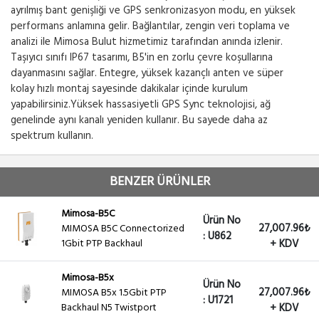
ayrılmış bant genişliği ve GPS senkronizasyon modu, en yüksek
performans anlamına gelir. Bağlantılar, zengin veri toplama ve
analizi ile Mimosa Bulut hizmetimiz tarafından anında izlenir.
Taşıyıcı sınıfı IP67 tasarımı, B5'in en zorlu çevre koşullarına
dayanmasını sağlar. Entegre, yüksek kazançlı anten ve süper
kolay hızlı montaj sayesinde dakikalar içinde kurulum
yapabilirsiniz.Yüksek hassasiyetli GPS Sync teknolojisi, ağ
genelinde aynı kanalı yeniden kullanır. Bu sayede daha az
spektrum kullanın.
BENZER ÜRÜNLER
Mimosa-B5C
Ürün No
27,007.96₺
MIMOSA B5C Connectorized
: U862
1Gbit PTP Backhaul
+ KDV
Mimosa-B5x
Ürün No
27,007.96₺
MIMOSA B5x 1.5Gbit PTP
: U1721
Backhaul N5 Twistport
+ KDV