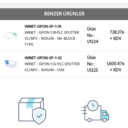
BENZER ÜRÜNLER
WINET-GPON-SP-1-16
Ürün
728.37₺
WINET - GPON 1:16 PLC SPLITTER
No :
SC/APC - 900UM - 1M -BLOCK
+ KDV
U1224
TYPE
Ürün
WINET-GPON-SP-1-32
1,600.47₺
WINET - GPON 1:32 PLC SPLITTER
No :
SC/APC - 900UM - 1.5M
+ KDV
U1225