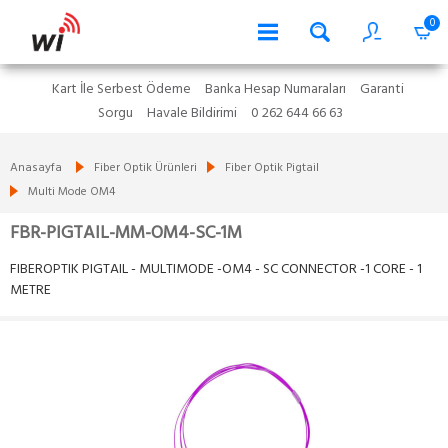
0
Kart İle Serbest Ödeme
Banka Hesap Numaraları
Garanti
Sorgu
Havale Bildirimi
0 262 644 66 63
Anasayfa
Fiber Optik Ürünleri
Fiber Optik Pigtail
Multi Mode OM4
FBR-PIGTAIL-MM-OM4-SC-1M
FIBEROPTIK PIGTAIL - MULTIMODE -OM4 - SC CONNECTOR -1 CORE - 1
METRE