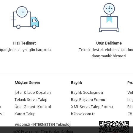
Hızlı Teslimat
Ürün Belirleme
iparişleriniz aynı gün kargoda
Teknik destek ekibimiz tarafı
danışmanlık hizmeti
Müşteri Servisi
Bayilik
Pro
İptal & İade Koşulları
Bayilik Sözleşmesi
Wi
a
Teknik Servis Takip
Bayi Başvuru Formu
bil
a
Ürün Garanti Kontrol
XML Servis Talep Formu
Fib
su
Kargo Takip
b2b.wi.com.tr
Çöz
wi.com.tr -INTERNETTEN Teknoloji
@2019 wi.com.tr Tüm Hakları Saklıdır.