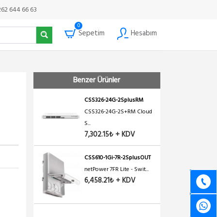
262 644 66 63
0
Sepetim
Hesabım
Benzer Ürünler
CSS326-24G-2SplusRM
CSS326-24G-2S+RM Cloud
S...
7,302.15₺ + KDV
CSS610-1Gi-7R-2SplusOUT
netPower 7FR Lite - Swit...
6,458.21₺ + KDV