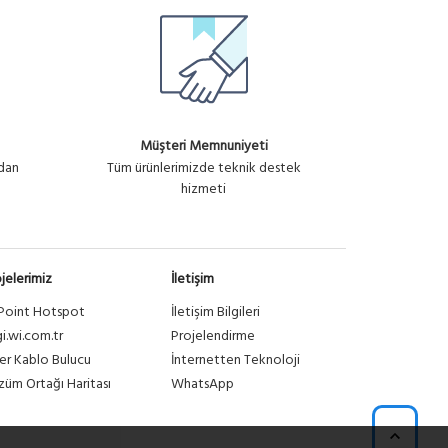
Müşteri Memnuniyeti
ndan
Tüm ürünlerimizde teknik destek
hizmeti
jelerimiz
İletişim
Point Hotspot
İletişim Bilgileri
gi.wi.com.tr
Projelendirme
er Kablo Bulucu
İnternetten Teknoloji
üm Ortağı Haritası
WhatsApp