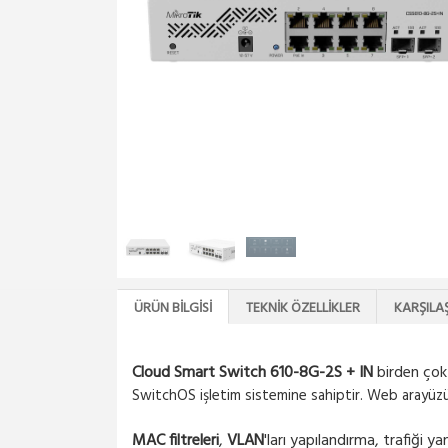
ÜRÜN BILGISI
TEKNIK ÖZELLIKLER
KARŞILA
Cloud Smart Switch 610-8G-2S + IN
birden çok 
SwitchOS işletim sistemine sahiptir. Web arayüzün
MAC filtreleri
,
VLAN
'ları yapılandırma, trafiği y