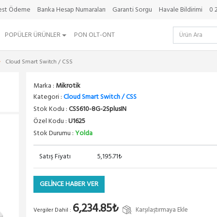
best Ödeme
Banka Hesap Numaraları
Garanti Sorgu
Havale Bildirimi
0 
POPÜLER ÜRÜNLER
PON OLT-ONT
Cloud Smart Switch / CSS
Marka :
Mikrotik
Kategori :
Cloud Smart Switch / CSS
Stok Kodu :
CSS610-8G-2SplusIN
Özel Kodu :
U1625
Stok Durumu :
Yolda
Satış Fiyatı
5,195.71₺
GELİNCE HABER VER
6,234.85₺
Karşılaştırmaya Ekle
Vergiler Dahil :