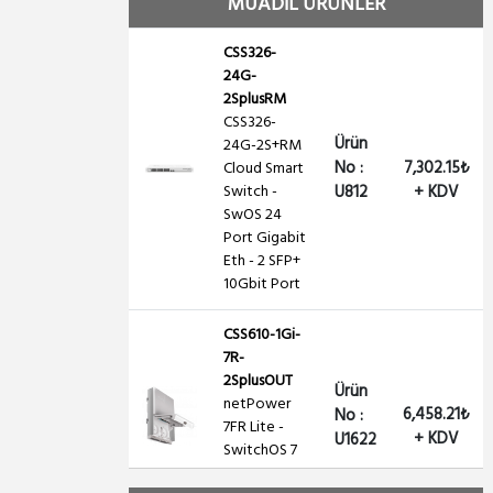
MUADİL ÜRÜNLER
CSS326-
24G-
2SplusRM
CSS326-
Ürün
24G-2S+RM
No :
7,302.15₺
Cloud Smart
Switch -
U812
+ KDV
SwOS 24
Port Gigabit
Eth - 2 SFP+
10Gbit Port
CSS610-1Gi-
7R-
2SplusOUT
Ürün
netPower
6,458.21₺
No :
7FR Lite -
+ KDV
U1622
SwitchOS 7
PoE IN ,1 PoE