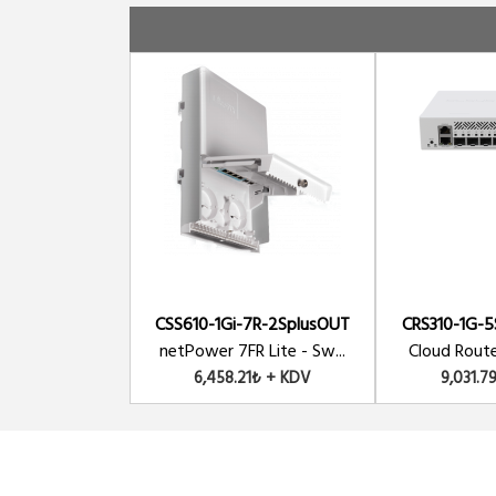
Out , 2 SFP+
CSS610-1Gi-7R-2SplusOUT
CRS310-1G-5
netPower 7FR Lite - Sw...
Cloud Router
6,458.21₺ + KDV
9,031.7