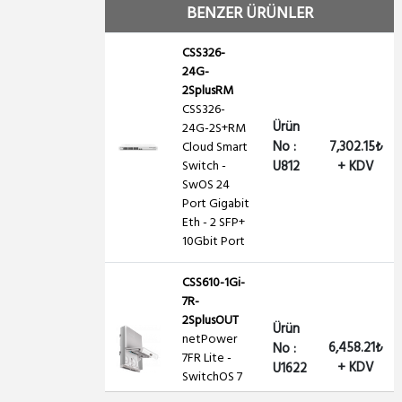
Out , 2 SFP+
BENZER ÜRÜNLER
CSS326-
24G-
2SplusRM
CSS326-
Ürün
24G-2S+RM
No :
7,302.15₺
Cloud Smart
Switch -
U812
+ KDV
SwOS 24
Port Gigabit
Eth - 2 SFP+
10Gbit Port
CSS610-1Gi-
7R-
2SplusOUT
Ürün
netPower
6,458.21₺
No :
7FR Lite -
+ KDV
U1622
SwitchOS 7
PoE IN ,1 PoE