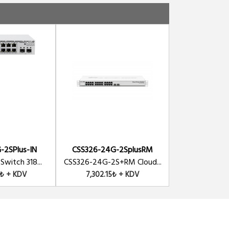
-2SPlus-IN
CSS326-24G-2SplusRM
Switch 318...
CSS326-24G-2S+RM Cloud...
6₺ + KDV
7,302.15₺ + KDV