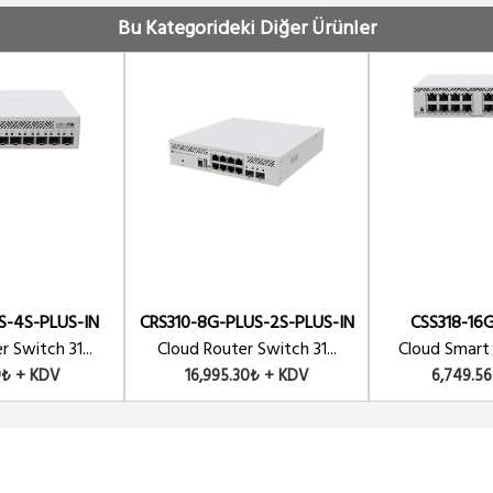
Bu Kategorideki Diğer Ürünler
S-4S-PLUS-IN
CRS310-8G-PLUS-2S-PLUS-IN
CSS318-16G
 Switch 31...
Cloud Router Switch 31...
Cloud Smart 
9₺ + KDV
16,995.30₺ + KDV
6,749.5