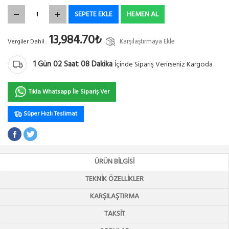
SEPETE EKLE
HEMEN AL
13,984.70₺
Karşılaştırmaya Ekle
Vergiler Dahil :
1
Gün
02
Saat
08
Dakika
İçinde Sipariş Verirseniz Kargoda
Tıkla Whatsapp İle Sipariş Ver
Süper Hızlı Teslimat
ÜRÜN BILGISI
TEKNIK ÖZELLIKLER
KARŞILAŞTIRMA
TAKSIT