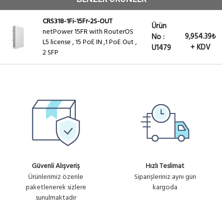
CRS318-1Fi-15Fr-2S-OUT
Ürün
netPower 15FR with RouterOS
9,954.39₺
No :
L5 license , 15 PoE IN ,1 PoE Out ,
+ KDV
U1479
2 SFP
Güvenli Alışveriş
Hızlı Teslimat
Ürünlerimiz özenle
Siparişleriniz aynı gün
paketlenerek sizlere
kargoda
sunulmaktadır