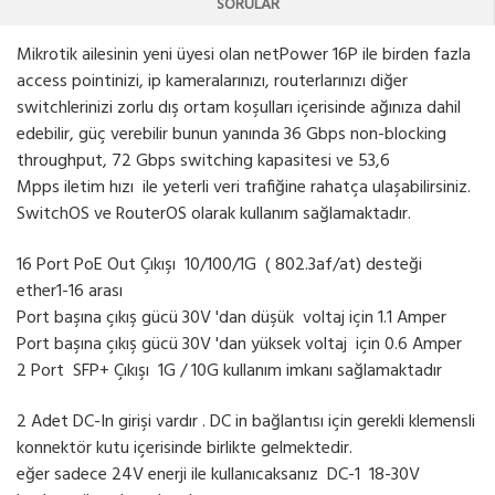
SORULAR
Mikrotik ailesinin yeni üyesi olan netPower 16P ile birden fazla
access pointinizi, ip kameralarınızı, routerlarınızı diğer
switchlerinizi zorlu dış ortam koşulları içerisinde ağınıza dahil
edebilir, güç verebilir bunun yanında 36 Gbps non-blocking
throughput, 72 Gbps switching kapasitesi ve 53,6
Mpps iletim hızı ile yeterli veri trafiğine rahatça ulaşabilirsiniz.
SwitchOS ve RouterOS olarak kullanım sağlamaktadır.
16 Port PoE Out Çıkışı 10/100/1G ( 802.3af/at) desteği
ether1-16 arası
Port başına çıkış gücü 30V 'dan düşük voltaj için 1.1 Amper
Port başına çıkış gücü 30V 'dan yüksek voltaj için 0.6 Amper
2 Port SFP+ Çıkışı 1G / 10G kullanım imkanı sağlamaktadır
2 Adet DC-In girişi vardır . DC in bağlantısı için gerekli klemensli
konnektör kutu içerisinde birlikte gelmektedir.
eğer sadece 24V enerji ile kullanıcaksanız DC-1 18-30V