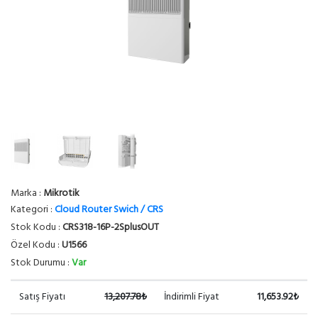
Marka :
Mikrotik
Kategori :
Cloud Router Swich / CRS
Stok Kodu :
CRS318-16P-2SplusOUT
Özel Kodu :
U1566
Stok Durumu :
Var
Satış Fiyatı
13,207.78₺
İndirimli Fiyat
11,653.92₺