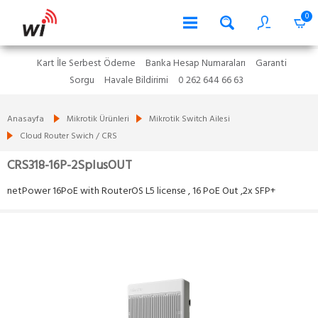
0
Kart İle Serbest Ödeme
Banka Hesap Numaraları
Garanti
Sorgu
Havale Bildirimi
0 262 644 66 63
Anasayfa
Mikrotik Ürünleri
Mikrotik Switch Ailesi
Cloud Router Swich / CRS
CRS318-16P-2SplusOUT
netPower 16PoE with RouterOS L5 license , 16 PoE Out ,2x SFP+