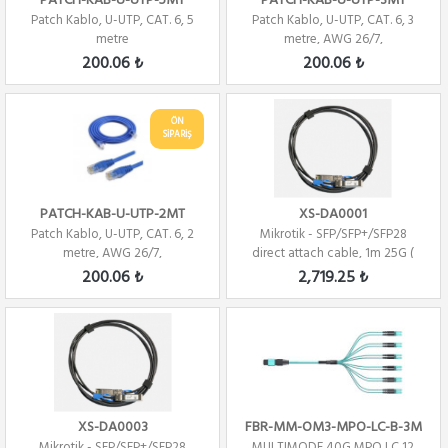
PATCH-KAB-U-UTP-5MT
PATCH-KAB-U-UTP-3MT
Patch Kablo, U-UTP, CAT. 6, 5
Patch Kablo, U-UTP, CAT. 6, 3
metre
metre, AWG 26/7,
200.06 ₺
200.06 ₺
ÖN
SİPARİŞ
PATCH-KAB-U-UTP-2MT
XS-DA0001
Patch Kablo, U-UTP, CAT. 6, 2
Mikrotik - SFP/SFP+/SFP28
metre, AWG 26/7,
direct attach cable, 1m 25G (
Direct At...
200.06 ₺
2,719.25 ₺
XS-DA0003
FBR-MM-OM3-MPO-LC-B-3M
Mikrotik - SFP/SFP+/SFP28
MULTIMODE 40G MPO LC 12