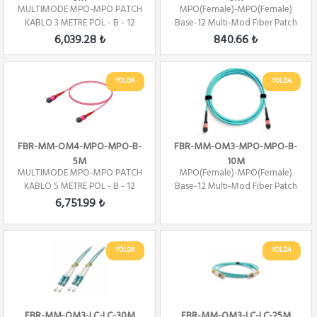
MULTIMODE MPO-MPO PATCH
MPO(Female)-MPO(Female)
KABLO 3 METRE POL - B - 12
Base-12 Multi-Mod Fiber Patch
CORE
Cord OM3 Pol...
6,039.28 ₺
840.66 ₺
YOLDA
YOLDA
FBR-MM-OM4-MPO-MPO-B-
FBR-MM-OM3-MPO-MPO-B-
5M
10M
MULTIMODE MPO-MPO PATCH
MPO(Female)-MPO(Female)
KABLO 5 METRE POL - B - 12
Base-12 Multi-Mod Fiber Patch
Core
Cord OM3 Pol...
6,751.99 ₺
YOLDA
YOLDA
FBR-MM-OM3-LC-LC-30M
FBR-MM-OM3-LC-LC-25M