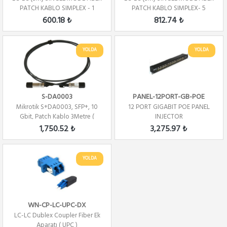
PATCH KABLO SIMPLEX - 1
PATCH KABLO SIMPLEX- 5
METRE
METRE
600.18 ₺
812.74 ₺
YOLDA
YOLDA
S-DA0003
PANEL-12PORT-GB-POE
Mikrotik S+DA0003, SFP+, 10
12 PORT GIGABIT POE PANEL
Gbit, Patch Kablo 3Metre (
INJECTOR
Direct Atta...
1,750.52 ₺
3,275.97 ₺
YOLDA
WN-CP-LC-UPC-DX
LC-LC Dublex Coupler Fiber Ek
Aparatı ( UPC )