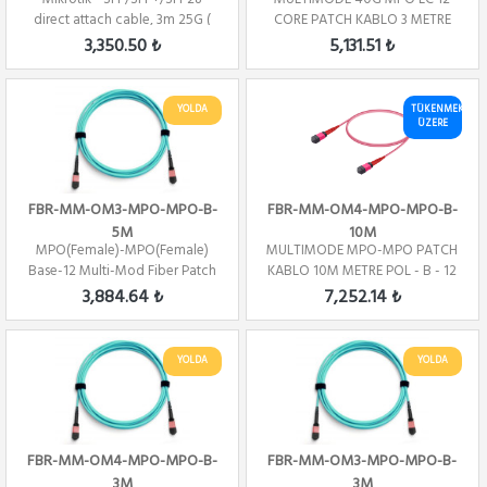
direct attach cable, 3m 25G (
CORE PATCH KABLO 3 METRE
Direct At...
POL - B
3,350.50 ₺
5,131.51 ₺
YOLDA
TÜKENMEK
ÜZERE
FBR-MM-OM3-MPO-MPO-B-
FBR-MM-OM4-MPO-MPO-B-
5M
10M
MPO(Female)-MPO(Female)
MULTIMODE MPO-MPO PATCH
Base-12 Multi-Mod Fiber Patch
KABLO 10M METRE POL - B - 12
Cord OM3 Pol...
CORE
3,884.64 ₺
7,252.14 ₺
YOLDA
YOLDA
FBR-MM-OM4-MPO-MPO-B-
FBR-MM-OM3-MPO-MPO-B-
3M
3M