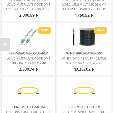
LC-LC (MM) MULTI MODE OM3
LC-LC (MM) MULTI MODE OM3
FIBER PATCH KABLO - 30 METRE
FIBER PATCH KABLO - 25 METRE
2,000.59 ₺
1,750.52 ₺
YOLDA
YOLDA
FBR-MM-OM3-LC-LC-40M
WINET-PRO-CAT6U-500
LC-LC (MM) MULTI MODE OM3
WINET CAT6-PE F/UTP - 23AWG
FIBER PATCH KABLO - 40
0.56mm SIYAH CAT6 - DIŞ
METRE
ORTAM
2,500.74 ₺
10,253.02 ₺
FBR-SM-LC-LC-SX-1M
FBR-SM-LC-LC-SX-5M
LC-LC (SM) SINGLE MODE FIBER
LC-LC (SM) SINGLE MODE FIBER