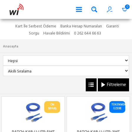
0
Kart İle Serbest Ödeme
Banka Hesap Numaraları
Garanti
Sorgu
Havale Bildirimi
0 262 644 66 63
Anasayfa
Filtreleme
ÖN
TÜKENMEK
SİPARİŞ
ÜZERE