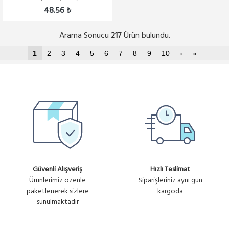
48.56 ₺
Arama Sonucu
Ürün bulundu.
217
1
2
3
4
5
6
7
8
9
10
›
»
Güvenli Alışveriş
Hızlı Teslimat
Ürünlerimiz özenle
Siparişleriniz aynı gün
paketlenerek sizlere
kargoda
sunulmaktadır