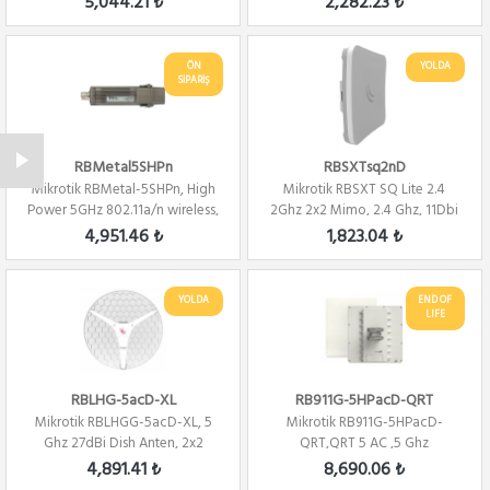
5,044.21 ₺
2,282.23 ₺
ÖN
YOLDA
SİPARİŞ
RBMetal5SHPn
RBSXTsq2nD
Mikrotik RBMetal-5SHPn, High
Mikrotik RBSXT SQ Lite 2.4
Power 5GHz 802.11a/n wireless,
2Ghz 2x2 Mimo, 2.4 Ghz, 11Dbi
Route...
Alıcı 80...
4,951.46 ₺
1,823.04 ₺
YOLDA
END OF
LIFE
RBLHG-5acD-XL
RB911G-5HPacD-QRT
Mikrotik RBLHGG-5acD-XL, 5
Mikrotik RB911G-5HPacD-
Ghz 27dBi Dish Anten, 2x2
QRT,QRT 5 AC ,5 Ghz
802.11an Wif...
,24Dbi,2x2 Mimo 10 Dere...
4,891.41 ₺
8,690.06 ₺