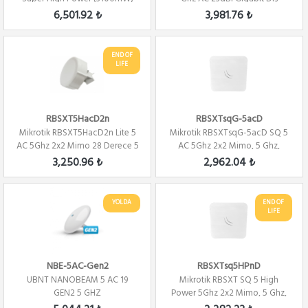
2.4Ghz PTP/PTMP L4
Ortam PTP...
6,501.92 ₺
3,981.76 ₺
END OF
LIFE
RBSXT5HacD2n
RBSXTsqG-5acD
Mikrotik RBSXT5HacD2n Lite 5
Mikrotik RBSXTsqG-5acD SQ 5
AC 5Ghz 2x2 Mimo 28 Derece 5
AC 5Ghz 2x2 Mimo, 5 Ghz,
Ghz 16D...
16Dbi Alıcı,2...
3,250.96 ₺
2,962.04 ₺
YOLDA
END OF
LIFE
NBE-5AC-Gen2
RBSXTsq5HPnD
UBNT NANOBEAM 5 AC 19
Mikrotik RBSXT SQ 5 High
GEN2 5 GHZ
Power 5Ghz 2x2 Mimo, 5 Ghz,
16Dbi Level 4