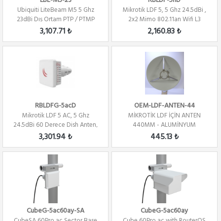
LBE-M5-23
RBLDF-5nD
Ubiquiti LiteBeam M5 5 Ghz
Mikrotik LDF 5, 5 Ghz 24.5dBi ,
23dBi Dış Ortam PTP / PTMP
2x2 Mimo 802.11an Wifi L3
3,107.71 ₺
2,160.83 ₺
RBLDFG-5acD
OEM-LDF-ANTEN-44
Mikrotik LDF 5 AC, 5 Ghz
MİKROTİK LDF İÇİN ANTEN
24.5dBi 60 Derece Dish Anten,
440MM - ALUMİNYUM
2x2 802.11A...
PARABOL
3,301.94 ₺
445.13 ₺
CubeG-5ac60ay-SA
CubeG-5ac60ay
CubeSA 60Pro ac Sector Base
Cube 60Pro ac with RouterOS