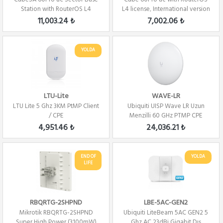
Station with RouterOS L4
L4 license, International version
license
11,003.24 ₺
7,002.06 ₺
YOLDA
LTU-Lite
WAVE-LR
LTU Lite 5 Ghz 3KM PtMP Client
Ubiquiti UISP Wave LR Uzun
/ CPE
Menzilli 60 GHz PTMP CPE
RADYO LİNK
4,951.46 ₺
24,036.21 ₺
END OF
YOLDA
LIFE
RBQRTG-2SHPND
LBE-5AC-GEN2
Mikrotik RBQRTG-2SHPND
Ubiquiti LiteBeam 5AC GEN2 5
Super High Power (3100mW)
Ghz AC 23dBi Gigabit Dış