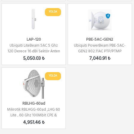
YOLDA
LAP-120
PBE-5AC-GEN2
Ubiquiti LiteBeam 5AC 5 Ghz
Ubiquiti PowerBeam PBE-5AC-
120 Derece 16 dBi Sektör Anten
GEN2 802.11AC PTP/PTMP
+ AP
25dBi
5,050.03 ₺
7,040.91 ₺
YOLDA
RBLHG-60ad
Mikrotik RBLHGG-60ad ,LHG 60
Lite , 60 Ghz 100Mbit CPE &
LINK L3
4,951.46 ₺