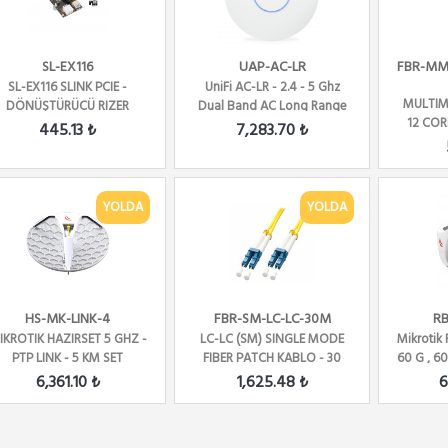
SL-EX116
UAP-AC-LR
FBR-MM
SL-EX116 SLINK PCIE -
UniFi AC-LR - 2.4 - 5 Ghz
MULTIM
DÖNÜŞTÜRÜCÜ RIZER
Dual Band AC Long Range
12 COR
AP 3x3 MiMo
445.13 ₺
7,283.70 ₺
M
YOLDA
YOLDA
HS-MK-LINK-4
FBR-SM-LC-LC-30M
R
IKROTIK HAZIRSET 5 GHZ -
LC-LC (SM) SINGLE MODE
Mikrotik
PTP LINK - 5 KM SET
FIBER PATCH KABLO - 30
60 G , 6
METRE
6,361.10 ₺
1,625.48 ₺
6