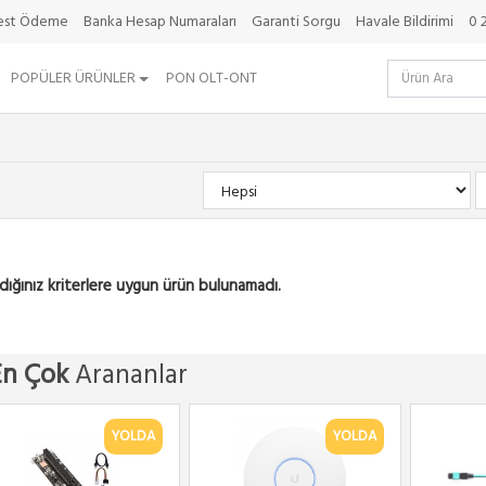
best Ödeme
Banka Hesap Numaraları
Garanti Sorgu
Havale Bildirimi
0 
POPÜLER ÜRÜNLER
PON OLT-ONT
dığınız kriterlere uygun ürün bulunamadı.
En Çok
Arananlar
YOLDA
YOLDA