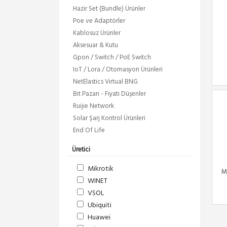
Hazir Set (Bundle) Ürünler
Poe ve Adaptörler
Kablosuz Ürünler
Aksesuar & Kutu
Gpon / Switch / PoE Switch
IoT / Lora / Otomasyon Ürünleri
NetElastics Virtual BNG
Bit Pazarı - Fiyatı Düşenler
Ruijie Network
Solar Şarj Kontrol Ürünleri
End Of Life
Üretici
Mikrotik
M
WINET
VSOL
Ubiquiti
Huawei