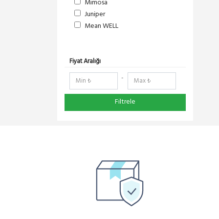
Mimosa
Juniper
Mean WELL
S-Link
DeltaLink
RedLine
Fiyat Aralığı
RF Elements
-
NetElastic
Paessler
Filtrele
TENDA
Compex
Ruijie
Everest
Pisces
Extralink
Schneider Electric
Panasonic
DMA-SOFT
YeaLink