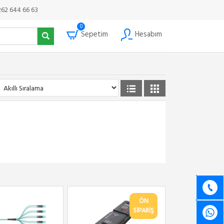
262 644 66 63
0
Sepetim
Hesabım
ÖN
SİPARİŞ