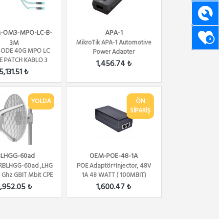
-OM3-MPO-LC-B-
APA-1
0
3M
MikroTik APA-1 Automotive
ODE 40G MPO LC
Power Adapter
E PATCH KABLO 3
1,456.74 ₺
ETRE POL - B
5,131.51 ₺
YOLDA
ÖN
SİPARİŞ
BLHGG-60ad
OEM-POE-48-1A
 RBLHGG-60ad ,LHG
POE Adaptör+Injector, 48V
0 Ghz GBIT Mbit CPE
1A 48 WATT ( 100MBIT)
& LINK L3
,952.05 ₺
1,600.47 ₺