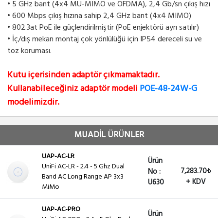
• 5 GHz bant (4x4 MU-MIMO ve OFDMA), 2,4 Gb/sn çıkış hızı
• 600 Mbps çıkış hızına sahip 2,4 GHz bant (4x4 MIMO)
• 802.3at PoE ile güçlendirilmiştir (PoE enjektörü ayrı satılır)
• İç/dış mekan montaj çok yönlülüğü için IP54 dereceli su ve
toz koruması.
Kutu içerisinden adaptör çıkmamaktadır.
Kullanabileceğiniz adaptör modeli
POE-48-24W-G
modelimizdir.
MUADİL ÜRÜNLER
UAP-AC-LR
Ürün
UniFi AC-LR - 2.4 - 5 Ghz Dual
7,283.70₺
No :
Band AC Long Range AP 3x3
+ KDV
U630
MiMo
UAP-AC-PRO
Ürün