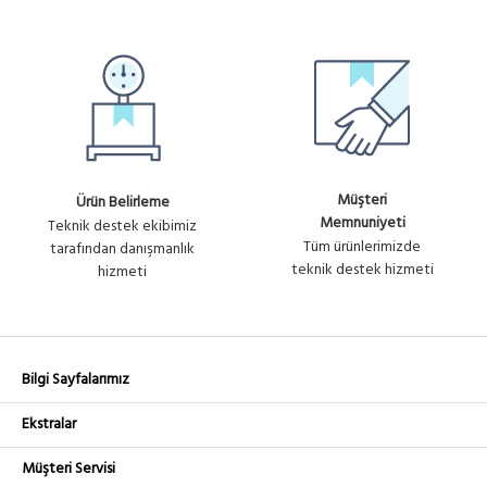
Band AC Long Range AP 5 Li
+ KDV
U1137
Paket 3x3 MiMo
Müşteri
Ürün Belirleme
Memnuniyeti
Teknik destek ekibimiz
Tüm ürünlerimizde
tarafından danışmanlık
teknik destek hizmeti
hizmeti
Bilgi Sayfalarımız
Ekstralar
Müşteri Servisi