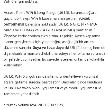
WiFi 6 erişim noktası.
Access Point WiFi 6 Long-Range (U6 LR), kurumsal ağlara
güçlü, dört akışlı WiFi 6 kapsama alanı getiren
yüksek
performanslı
bir erişim noktasıdır. U6 LR, 5 GHz (4x4 MU-
MIMO ve OFDMA) ve 2,4 GHz (4x4 MIMO) bantları ile
3
Gbps
'ye kadar toplam çıktı hızına ulaşabilir. Ayrıca kapsama
alanını genişletmek için yana doğru, aşağı eğik bir anten
düzenine sahiptir.
Suya ve toza dayanıklı
U6 LR, hem iç hem de
dış mekanlara monte edilebilir, neredeyse her ortama sorunsuz
bir şekilde uyum sağlar. Bu sayede istenilen ortamda kolaylıkla
kullanılabilir.
U6 LR, WiFi 6'yı çok sayıda istemciyi destekleyen kurumsal
ağlara getirme sürecini basitleştirir. Dakikalar içinde kurulabilir
ve UniFi Network web uygulaması veya mobil uygulaması ile
tamamen yönetilebilir.
• Yüksek verimli 4x4 WiFi 6 (802.11ax)