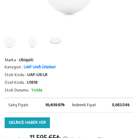
Marka :
Ubiquiti
Kategori :
UAP Unifi Ürünleri
Stok Kodu :
UAP-U6-LR
Özel Kodu :
U1818
Stok Durumu :
Yolda
Satış Fiyatı
10,439.97₺
İndirimli Fiyat
9,663.04₺
GELİNCE HABER VER