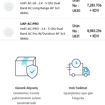
Ürün
UniFi AC-LR - 2.4 - 5 Ghz Dual
7,283.70₺
No :
Band AC Long Range AP 3x3
+ KDV
U630
MiMo
UAP-AC-PRO
Ürün
UniFi AC-PRO - 2.4 - 5 Ghz Dual
8,983.23₺
No :
Band AC Pro IN/Outdoor AP 3x3
+ KDV
U631
MiMo
Ürün
UAP-AC-HD
16,995.30₺
UBIQUITI UAP-AC-HD 802.11ac 2,4
No :
GHz 5 GHz
+ KDV
U804
UAP-AC-PRO-E
Ürün
UniFi AC-PRO - 2.4 - 5 Ghz Dual
6,952.05₺
No :
Band AC Pro IN/Outdoor AP 3x3
+ KDV
U997
MiMo - POE ADAPTÖRSÜZ
Güvenli Alışveriş
Hızlı Teslimat
Ürünlerimiz özenle
Siparişleriniz aynı gün
UAP-AC-LR-5
paketlenerek sizlere
kargoda
Ürün
5,451.61₺
UniFi AC-LR - 2.4 - 5 Ghz Dual
sunulmaktadır
No :