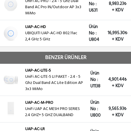
UniFi AC-PRO - 2.4 - 5 Ghz Dual
8,983.23₺
No :
Band AC Pro IN/Outdoor AP 3x3
+ KDV
U631
MiMo
Ürün
UAP-AC-HD
16,995.30₺
UBIQUITI UAP-AC-HD 802.11ac
No :
2,4 GHz 5 GHz
+ KDV
U804
BENZER ÜRÜNLER
UAP-AC-LITE-5
Ürün
UniFi AC-LITE-5 LI PAKET - 2.4 - 5
4,901.44₺
No :
Ghz Dual Band AC Lite Edition AP
+ KDV
U1138
3x3 MiMo
Ürün
UAP-AC-M-PRO
9,565.93₺
UniFi UAP AC MESH PRO SERIES
No :
2.4 GHZ+ 5 GHZ DUALBAND
+ KDV
U800
UAP-AC-LR