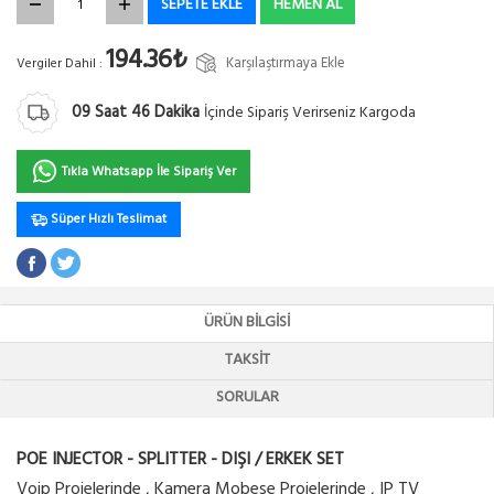
SEPETE EKLE
HEMEN AL
194.36₺
Karşılaştırmaya Ekle
Vergiler Dahil :
09
Saat
46
Dakika
İçinde Sipariş Verirseniz Kargoda
Tıkla Whatsapp İle Sipariş Ver
Süper Hızlı Teslimat
ÜRÜN BILGISI
TAKSIT
SORULAR
POE INJECTOR - SPLITTER - DIŞI / ERKEK SET
Voip Projelerinde , Kamera Mobese Projelerinde , IP TV