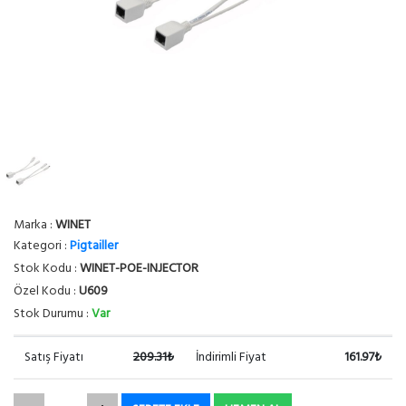
Marka :
WINET
Kategori :
Pigtailler
Stok Kodu :
WINET-POE-INJECTOR
Özel Kodu :
U609
Stok Durumu :
Var
Satış Fiyatı
209.31₺
İndirimli Fiyat
161.97₺