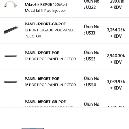
Ürün No
299.01₺
Mikrotik RBPOE 100Mbit -
: U222
+ KDV
Metal kılıflı Poe Injector
PANEL-12PORT-GB-POE
Ürün No
3,264.23₺
12 PORT GIGABIT POE PANEL
: U533
INJECTOR
+ KDV
Ürün No
PANEL-12PORT-POE
2,940.30₺
12 PORT POE PANEL INJECTOR
: U553
+ KDV
Ürün No
PANEL-16PORT-POE
3,039.97₺
16 PORT POE PANEL INJECTOR
: U554
+ KDV
PANEL-16PORT-GB-POE
Ürün No
4,325.72₺
16 PORT GIGABIT POE PANEL
: U709
INJECTOR
+ KDV