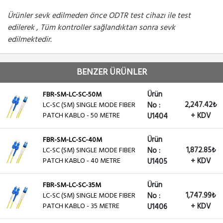
Ürünler sevk edilmeden önce ODTR test cihazı ile test
edilerek , Tüm kontroller sağlandıktan sonra sevk
edilmektedir.
BENZER ÜRÜNLER
Ürün
FBR-SM-LC-SC-50M
2,247.42₺
LC-SC (SM) SINGLE MODE FIBER
No :
PATCH KABLO - 50 METRE
+ KDV
U1404
Ürün
FBR-SM-LC-SC-40M
1,872.85₺
LC-SC (SM) SINGLE MODE FIBER
No :
PATCH KABLO - 40 METRE
+ KDV
U1405
Ürün
FBR-SM-LC-SC-35M
1,747.99₺
LC-SC (SM) SINGLE MODE FIBER
No :
PATCH KABLO - 35 METRE
+ KDV
U1406