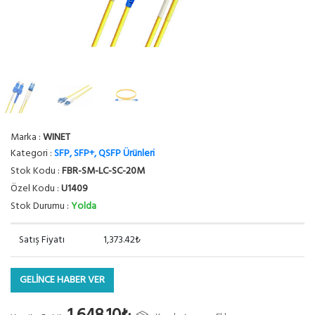
Marka :
WINET
Kategori :
SFP, SFP+, QSFP Ürünleri
Stok Kodu :
FBR-SM-LC-SC-20M
Özel Kodu :
U1409
Stok Durumu :
Yolda
Satış Fiyatı
1,373.42₺
GELİNCE HABER VER