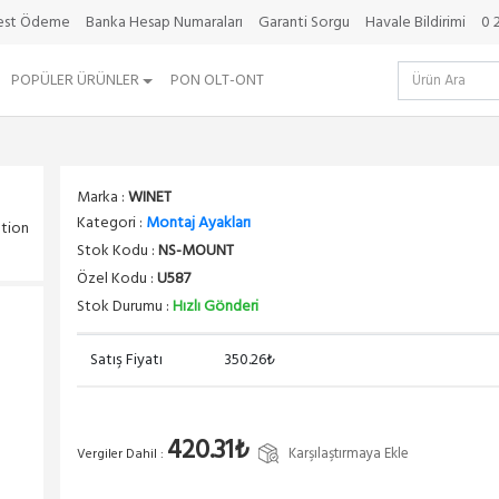
best Ödeme
Banka Hesap Numaraları
Garanti Sorgu
Havale Bildirimi
0 
POPÜLER ÜRÜNLER
PON OLT-ONT
Marka :
WINET
Kategori :
Montaj Ayakları
ation
Stok Kodu :
NS-MOUNT
Özel Kodu :
U587
Stok Durumu :
Hızlı Gönderi
Satış Fiyatı
350.26₺
420.31₺
Karşılaştırmaya Ekle
Vergiler Dahil :