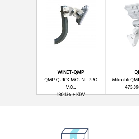
WINET-QMP
Q
QMP QUICK MOUNT PRO
Mikrotik QMP
MO...
475.36
180.13₺ + KDV