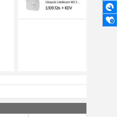
Ubiquiti LiteBeam M5 5 ...
3,109.12₺ + KDV
0