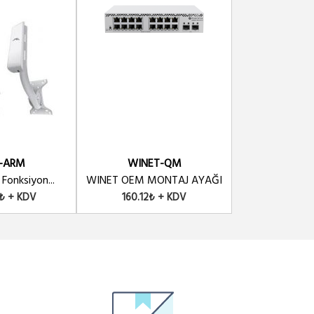
-ARM
WINET-QM
60G
 Fonksiyon...
WINET OEM MONTAJ AYAĞI
60G Precision
0₺ + KDV
160.12₺ + KDV
4,363.26