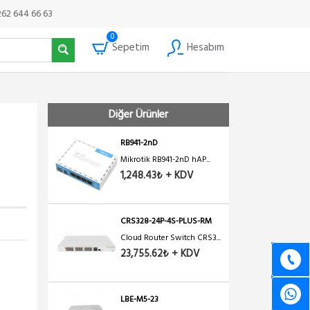
262 644 66 63
0
Sepetim
Hesabım
Diğer Ürünler
RB941-2nD
Mikrotik RB941-2nD hAP...
1,248.43₺ + KDV
CRS328-24P-4S-PLUS-RM
Cloud Router Switch CRS3...
23,755.62₺ + KDV
LBE-M5-23