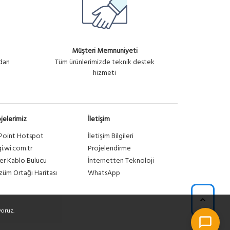
Müşteri Memnuniyeti
ndan
Tüm ürünlerimizde teknik destek
hizmeti
jelerimiz
İletişim
Point Hotspot
İletişim Bilgileri
gi.wi.com.tr
Projelendirme
er Kablo Bulucu
İnternetten Teknoloji
üm Ortağı Haritası
WhatsApp
yoruz.