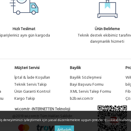
Hızlı Teslimat
Ürün Belirleme
iparişleriniz aynı gün kargoda
Teknik destek ekibimiz tarafı
danışmanlık hizmeti
Müşteri Servisi
Bayilik
Pro
İptal & İade Koşulları
Bayilik Sözleşmesi
Wi
a
Teknik Servis Takip
Bayi Başvuru Formu
bil
a
Ürün Garanti Kontrol
XML Servis Talep Formu
Fib
su
Kargo Takip
b2b.wi.com.tr
Çöz
wi.com.tr -INTERNETTEN Teknoloji
@2019 wi.com.tr Tüm Hakları Saklıdır.
riş deneyiminizi iyileştirmek için yasal düzenlemelere uygun çerezler (cookies) kullanı
Anladım