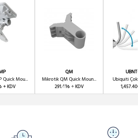
MP
QM
UBNT
 Quick Mou...
Mikrotik QM Quick Moun...
Ubiquiti Çok
₺ + KDV
291.48₺ + KDV
1,457.4