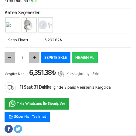
Stok Durumu :
Var
Anten Seçenekleri
Satış Fiyatı
5,292.82₺
SEPETE EKLE
HEMEN AL
6,351.38₺
Karşılaştırmaya Ekle
Vergiler Dahil :
11
Saat
31
Dakika
İçinde Sipariş Verirseniz Kargoda
Tıkla Whatsapp İle Sipariş Ver
Süper Hızlı Teslimat