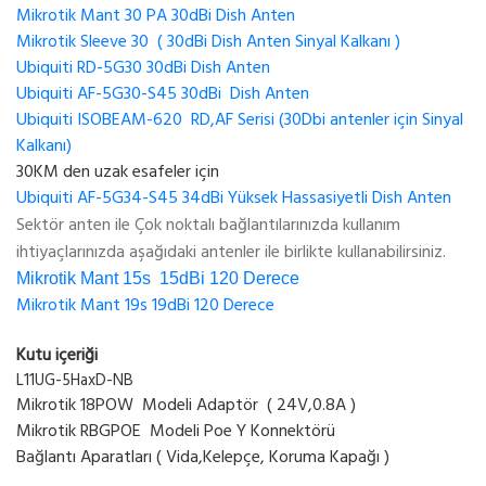
Mikrotik Mant 30 PA 30dBi Dish Anten
Mikrotik Sleeve 30 ( 30dBi Dish Anten Sinyal Kalkanı )
Ubiquiti RD-5G30 30dBi Dish Anten
Ubiquiti AF-5G30-S45 30dBi Dish Anten
Ubiquiti ISOBEAM-620 RD,AF Serisi (30Dbi antenler için Sinyal
Kalkanı)
30KM den uzak esafeler için
Ubiquiti AF-5G34-S45 34dBi Yüksek Hassasiyetli Dish Anten
Sektör anten ile Çok noktalı bağlantılarınızda kullanım
ihtiyaçlarınızda aşağıdaki antenler ile birlikte kullanabilirsiniz.
Mikrotik Mant 15s 15dBi 120 Derece
Mikrotik Mant 19s 19dBi 120 Derece
Kutu içeriği
L11UG-5HaxD-NB
Mikrotik 18POW Modeli Adaptör ( 24V,0.8A )
Mikrotik RBGPOE Modeli Poe Y Konnektörü
Bağlantı Aparatları ( Vida,Kelepçe, Koruma Kapağı )