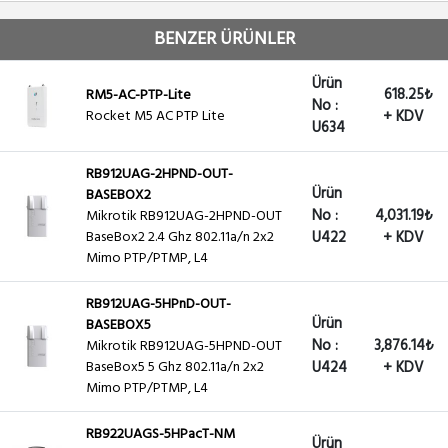
BENZER ÜRÜNLER
Ürün
618.25₺
RM5-AC-PTP-Lite
No :
Rocket M5 AC PTP Lite
+ KDV
U634
RB912UAG-2HPND-OUT-
Ürün
BASEBOX2
No :
4,031.19₺
Mikrotik RB912UAG-2HPND-OUT
BaseBox2 2.4 Ghz 802.11a/n 2x2
U422
+ KDV
Mimo PTP/PTMP, L4
RB912UAG-5HPnD-OUT-
Ürün
BASEBOX5
No :
3,876.14₺
Mikrotik RB912UAG-5HPND-OUT
BaseBox5 5 Ghz 802.11a/n 2x2
U424
+ KDV
Mimo PTP/PTMP, L4
RB922UAGS-5HPacT-NM
Ürün