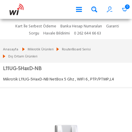
0
Kart İle Serbest Ödeme
Banka Hesap Numaraları
Garanti
Sorgu
Havale Bildirimi
0 262 644 66 63
Anasayfa
Mikrotik Ürünleri
RouterBoard Serisi
Dış Ortam Ürünleri
L11UG-5HaxD-NB
Mikrotik L11UG-5HaxD-NB NetBox 5 Ghz , WIFI 6 , PTP/PTMP,L4