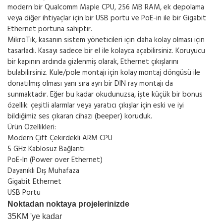
modern bir Qualcomm Maple CPU, 256 MB RAM, ek depolama
veya diğer ihtiyaçlar için bir USB portu ve PoE-in ile bir Gigabit
Ethernet portuna sahiptir.
MikroTik, kasanın sistem yöneticileri için daha kolay olması için
tasarladı. Kasayı sadece bir el ile kolayca açabilirsiniz. Koruyucu
bir kapının ardında gizlenmiş olarak, Ethernet çıkışlarını
bulabilirsiniz. Kule/pole montajı için kolay montaj döngüsü ile
donatılmış olması yanı sıra ayrı bir DIN ray montajı da
sunmaktadır. Eğer bu kadar okudunuzsa, işte küçük bir bonus
özellik: çeşitli alarmlar veya yaratıcı çıkışlar için eski ve iyi
bildiğimiz ses çıkaran cihazı (beeper) koruduk.
Ürün Özellikleri:
Modern Çift Çekirdekli ARM CPU
5 GHz Kablosuz Bağlantı
PoE-In (Power over Ethernet)
Dayanıklı Dış Muhafaza
Gigabit Ethernet
USB Portu
Noktadan noktaya projelerinizde
35KM 'ye kadar