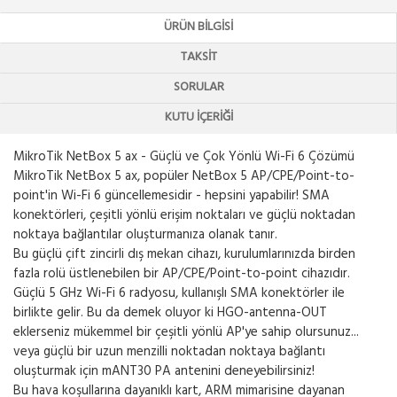
ÜRÜN BILGISI
TAKSIT
SORULAR
KUTU İÇERIĞI
MikroTik NetBox 5 ax - Güçlü ve Çok Yönlü Wi-Fi 6 Çözümü
MikroTik NetBox 5 ax, popüler NetBox 5 AP/CPE/Point-to-
point'in Wi-Fi 6 güncellemesidir - hepsini yapabilir! SMA
konektörleri, çeşitli yönlü erişim noktaları ve güçlü noktadan
noktaya bağlantılar oluşturmanıza olanak tanır.
Bu güçlü çift zincirli dış mekan cihazı, kurulumlarınızda birden
fazla rolü üstlenebilen bir AP/CPE/Point-to-point cihazıdır.
Güçlü 5 GHz Wi-Fi 6 radyosu, kullanışlı SMA konektörler ile
birlikte gelir. Bu da demek oluyor ki HGO-antenna-OUT
eklerseniz mükemmel bir çeşitli yönlü AP'ye sahip olursunuz...
veya güçlü bir uzun menzilli noktadan noktaya bağlantı
oluşturmak için mANT30 PA antenini deneyebilirsiniz!
Bu hava koşullarına dayanıklı kart, ARM mimarisine dayanan