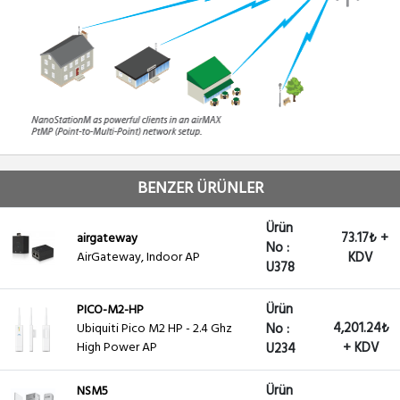
BENZER ÜRÜNLER
Ürün
73.17₺ +
airgateway
No :
AirGateway, Indoor AP
KDV
U378
Ürün
PICO-M2-HP
4,201.24₺
Ubiquiti Pico M2 HP - 2.4 Ghz
No :
High Power AP
+ KDV
U234
Ürün
NSM5