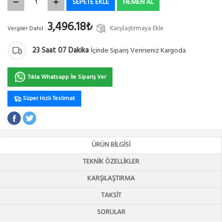
SEPETE EKLE
HEMEN AL
3,496.18₺
Karşılaştırmaya Ekle
Vergiler Dahil :
23
Saat
07
Dakika
İçinde Sipariş Verirseniz Kargoda
Tıkla Whatsapp İle Sipariş Ver
Süper Hızlı Teslimat
ÜRÜN BILGISI
TEKNIK ÖZELLIKLER
KARŞILAŞTIRMA
TAKSIT
SORULAR