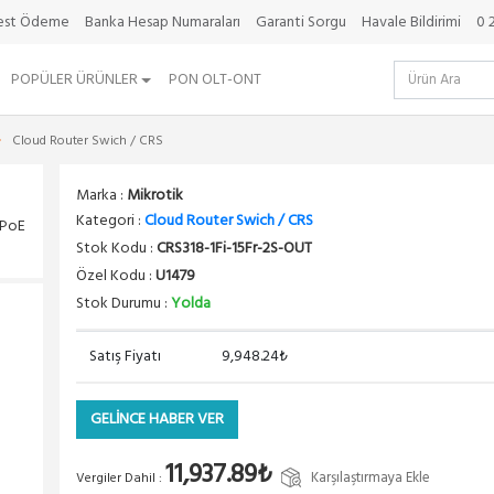
best Ödeme
Banka Hesap Numaraları
Garanti Sorgu
Havale Bildirimi
0 
POPÜLER ÜRÜNLER
PON OLT-ONT
Cloud Router Swich / CRS
Marka :
Mikrotik
Kategori :
Cloud Router Swich / CRS
 PoE
Stok Kodu :
CRS318-1Fi-15Fr-2S-OUT
Özel Kodu :
U1479
Stok Durumu :
Yolda
Satış Fiyatı
9,948.24₺
GELİNCE HABER VER
11,937.89₺
Karşılaştırmaya Ekle
Vergiler Dahil :