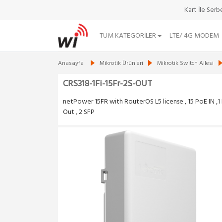
Kart İle Ser
TÜM KATEGORILER
LTE/ 4G MODEM
Anasayfa
Mikrotik Ürünleri
Mikrotik Switch Ailesi
CRS318-1Fi-15Fr-2S-OUT
netPower 15FR with RouterOS L5 license , 15 PoE IN ,1
Out , 2 SFP