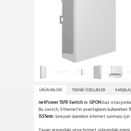
ÜRÜN BILGISI
TEKNIK ÖZELLIKLER
KARŞILA
netPower 15FR Switch
ile
GPON
baz istasyonları
Bu switch, Ethernet'in avantajlarını kullanırken
İSS'lerin
bireysel dairelere internet sunması içi
Tavan arasındaki veya hizmet odasındaki enerji