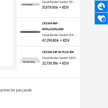
Cloud Router Switch 312-...
31,979.95₺ + KDV
0
CRS354-48P-
4SPlus2QPlusRM
Cloud Router Switch 354-...
47,314.80₺ + KDV
CRS328-24P-4S-PLUS-RM
Cloud Router Switch CRS3...
23,730.19₺ + KDV
ptinin bir parçasıdır.