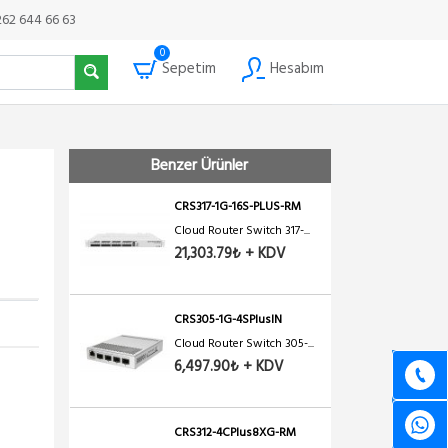
262 644 66 63
0
Sepetim
Hesabım
Benzer Ürünler
CRS317-1G-16S-PLUS-RM
Cloud Router Switch 317-...
21,303.79₺ + KDV
CRS305-1G-4SPlusIN
Cloud Router Switch 305-...
6,497.90₺ + KDV
CRS312-4CPlus8XG-RM