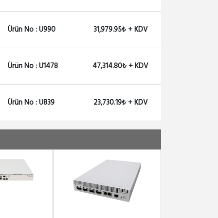
Ürün No : U990
31,979.95₺ + KDV
Ürün No : U1478
47,314.80₺ + KDV
Ürün No : U839
23,730.19₺ + KDV