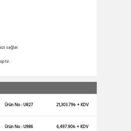
zi sağlar.
hiptir.
Ürün No : U827
21,303.79₺ + KDV
Ürün No : U986
6,497.90₺ + KDV