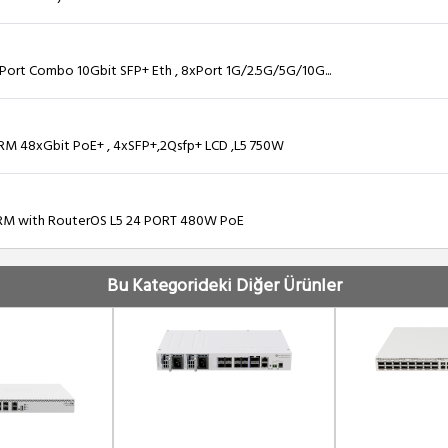
Port Combo 10Gbit SFP+ Eth , 8xPort 1G/2.5G/5G/10G...
M 48xGbit PoE+ , 4xSFP+,2Qsfp+ LCD ,L5 750W
RM with RouterOS L5 24 PORT 480W PoE
Bu Kategorideki Diğer Ürünler