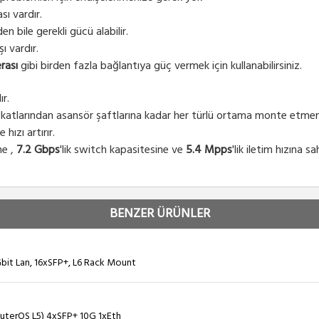
sı vardır.
n bile gerekli gücü alabilir.
ı vardır.
rası
gibi birden fazla bağlantıya güç vermek için kullanabilirsiniz.
ır.
 katlarından asansör şaftlarına kadar her türlü ortama monte etmeni
hızı artırır.
ne ,
7.2 Gbps
'lik switch kapasitesine ve
5.4 Mpps
'lik iletim hızına sa
BENZER ÜRÜNLER
bit Lan, 16xSFP+, L6 Rack Mount
uterOS L5) 4xSFP+ 10G 1xEth