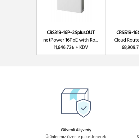
CRS318-16P-2SplusOUT
CRS518-1
netPower 16PoE with Ro...
Cloud Router
11,646.72₺ + KDV
68,909.
Güvenli Alışveriş
Ürünlerimiz özenle paketlenerek
S