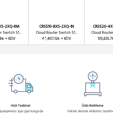
6XS-2XQ-RM
CRS510-8XS-2XQ-IN
CRS520-4X
 Switch 51...
Cloud Router Switch 51...
Cloud Router
76₺ + KDV
44,403.12₺ + KDV
135,635.
Hızlı Teslimat
Ürün Belirleme
iparişleriniz aynı gün kargoda
Teknik destek ekibimiz tarafı