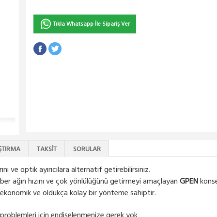
Tıkla Whatsapp İle Sipariş Ver
ŞTIRMA
TAKSIT
SORULAR
nı ve optik ayırıcılara alternatif getirebilirsiniz.
 fiber ağın hızını ve çok yönlülüğünü getirmeyi amaçlayan
GPEN
konse
n ekonomik ve oldukça kolay bir yönteme sahiptir.
 problemleri için endişelenmenize gerek yok