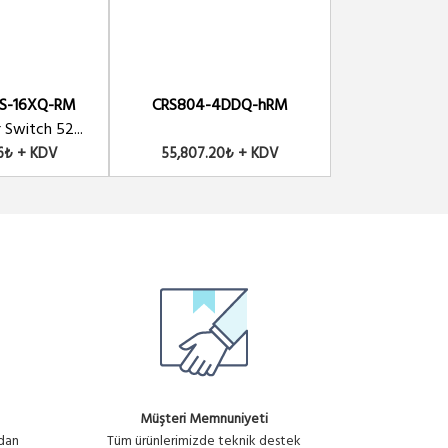
S-16XQ-RM
CRS804-4DDQ-hRM
CRS112-8
 Switch 52...
Cloud Router 
76₺ + KDV
55,807.20₺ + KDV
7,424.78
Müşteri Memnuniyeti
ndan
Tüm ürünlerimizde teknik destek