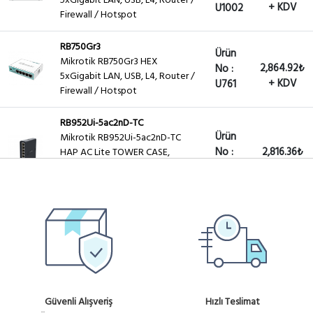
5xGigabit LAN, USB, L4, Router /
+ KDV
U1002
Firewall / Hotspot
RB750Gr3
Ürün
Mikrotik RB750Gr3 HEX
2,864.92₺
No :
5xGigabit LAN, USB, L4, Router /
+ KDV
U761
Firewall / Hotspot
RB952Ui-5ac2nD-TC
Ürün
Mikrotik RB952Ui-5ac2nD-TC
No :
2,816.36₺
HAP AC Lite TOWER CASE,
5xLAN, L4 , 2.4+5 Ghz Ap /
U768
+ KDV
Router / ...
Güvenli Alışveriş
Hızlı Teslimat