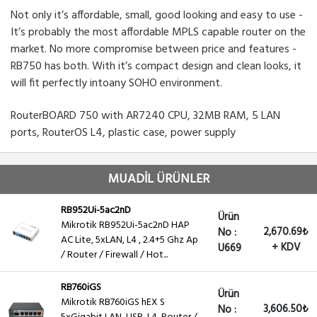
Not only it’s affordable, small, good looking and easy to use -
It’s probably the most affordable MPLS capable router on the
market. No more compromise between price and features -
RB750 has both. With it’s compact design and clean looks, it
will fit perfectly intoany SOHO environment.
RouterBOARD 750 with AR7240 CPU, 32MB RAM, 5 LAN
ports, RouterOS L4, plastic case, power supply
MUADİL ÜRÜNLER
RB952Ui-5ac2nD
Ürün
Mikrotik RB952Ui-5ac2nD HAP
2,670.69₺
No :
AC Lite, 5xLAN, L4 , 2.4+5 Ghz Ap
+ KDV
U669
/ Router / Firewall / Hot...
RB760iGS
Ürün
Mikrotik RB760iGS hEX S
3,606.50₺
No :