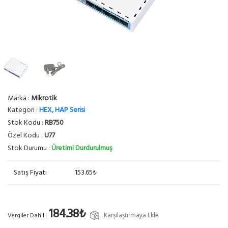
Marka :
Mikrotik
Kategori :
HEX, HAP Serisi
Stok Kodu :
RB750
Özel Kodu :
U77
Stok Durumu :
Üretimi Durdurulmuş
Satış Fiyatı
153.65₺
184.38₺
Karşılaştırmaya Ekle
Vergiler Dahil :