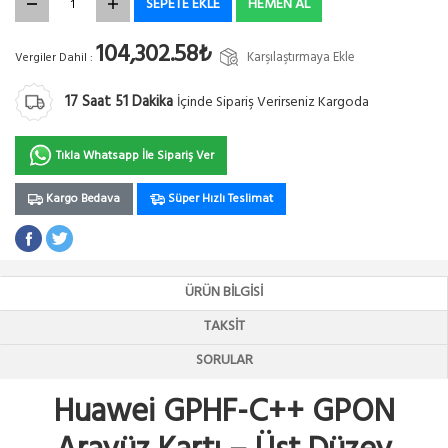
SEPETE EKLE
HEMEN AL
104,302.58₺
Karşılaştırmaya Ekle
Vergiler Dahil :
17
Saat
51
Dakika
İçinde Sipariş Verirseniz Kargoda
Tıkla Whatsapp İle Sipariş Ver
Kargo Bedava
Süper Hızlı Teslimat
ÜRÜN BILGISI
TAKSIT
SORULAR
Huawei GPHF-C++ GPON