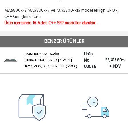
MA5800-x2,MA5800-x7 ve MA5800-x15 modelleri için GPON
C++ Genişleme kartı
Ürün içerisinde 16 Adet C++ SFP modüller dahildir.
BENZER ÜRÜNLER
Ürün
HW-H805GPFD-Plus
53,413.80₺
Huawei H805GPFD | GPON |
No :
16x GPON, 2.5G SFP C++ (56XX)
+ KDV
U2055