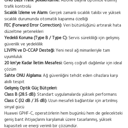
ONU Bazlı Trafik Şekillendirme:
Abone başına optimize edilmiş
trafik kontrolü
Sıcaklık İzleme ve Alarm:
Gerçek zamanlı sıcaklık takibi ve yüksek
sıcaklık durumunda otomatik kapanma özelliği
FEC (Forward Error Correction):
Veri bütünlüğünü artırarak hata
düzeltme yetenekleri
Yedekli Koruma (Type B / Type C):
Servis sürekliliği için gelişmiş
güvenlik ve yedeklilik
L3VPN ve D-CCAP Desteği:
Yeni nesil ağ mimarileriyle tam
uyumluluk
20 km’ye Kadar İletim Mesafesi:
Geniş coğrafi dağılımlar için ideal
çözüm
Sahte ONU Algılama:
Ağ güvenliğini tehdit eden cihazlara karşı
akıllı tespit
Gelişmiş Optik Güç Bütçeleri:
Class B (28.5 dB):
Standart uygulamalarda yüksek performans
Class C (32 dB / 35 dB):
Uzun mesafeli bağlantılar için artırılmış
sinyal gücü
Huawei GPHF-C, operatörlerin hem bugünkü hem de gelecekteki
geniş bant ihtiyaçlarını karşılamak üzere tasarlanmış, yüksek
kapasiteli ve enerji verimli bir çözümdür.