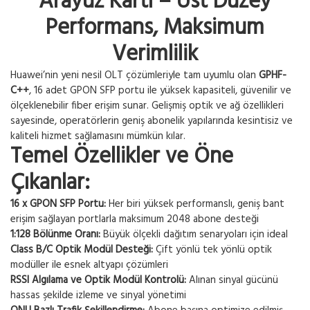
Arayüz Kartı – Üst Düzey
Performans, Maksimum
Verimlilik
Huawei’nin yeni nesil OLT çözümleriyle tam uyumlu olan
GPHF-
C++
, 16 adet GPON SFP portu ile yüksek kapasiteli, güvenilir ve
ölçeklenebilir fiber erişim sunar. Gelişmiş optik ve ağ özellikleri
sayesinde, operatörlerin geniş abonelik yapılarında kesintisiz ve
kaliteli hizmet sağlamasını mümkün kılar.
Temel Özellikler ve Öne
Çıkanlar:
16 x GPON SFP Portu:
Her biri yüksek performanslı, geniş bant
erişim sağlayan portlarla maksimum 2048 abone desteği
1:128 Bölünme Oranı:
Büyük ölçekli dağıtım senaryoları için ideal
Class B/C Optik Modül Desteği:
Çift yönlü tek yönlü optik
modüller ile esnek altyapı çözümleri
RSSI Algılama ve Optik Modül Kontrolü:
Alınan sinyal gücünü
hassas şekilde izleme ve sinyal yönetimi