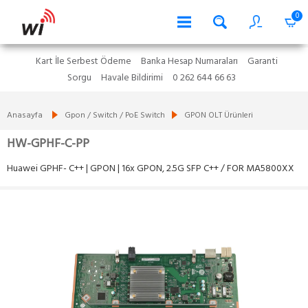
0
Kart İle Serbest Ödeme
Banka Hesap Numaraları
Garanti
Sorgu
Havale Bildirimi
0 262 644 66 63
Anasayfa
Gpon / Switch / PoE Switch
GPON OLT Ürünleri
HW-GPHF-C-PP
Huawei GPHF- C++ | GPON | 16x GPON, 2.5G SFP C++ / FOR MA5800XX